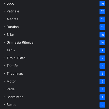
Judo
16
Patinaje
12
Ajedrez
11
Duatlón
11
Billar
10
Gimnasia Rítmica
10
Tenis
9
Tiro al Plato
7
Triatlón
6
Tirachinas
6
Motor
6
Padel
4
Bádminton
4
Boxeo
3