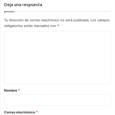
Deja una respuesta
Tu dirección de correo electrónico no será publicada.
Los campos
obligatorios están marcados con
*
C
o
m
e
n
t
a
r
Nombre
*
i
o
*
Correo electrónico
*