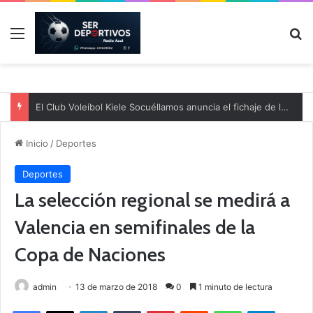
Menú
B
El Club Voleibol Kiele Socuéllamos anuncia el fichaje de la central norteamericana Morgan Thurlow para la temporada 2026/2027
Inicio
/
Deportes
Deportes
La selección regional se medirá a
Valencia en semifinales de la
Copa de Naciones
admin
13 de marzo de 2018
0
1 minuto de lectura
Facebook
X
LinkedIn
Tumblr
Pinterest
Reddit
WhatsApp
Telegram