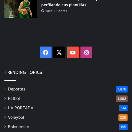
perfilando sus plantillas
Hace 23 horas
Facebook
X
YouTube
Instagram
TRENDING TOPICS
Deportes
7.676
Fútbol
1.093
LA PORTADA
514
Voleybol
229
Baloncesto
195