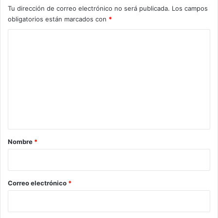
Tu dirección de correo electrónico no será publicada.
Los campos
obligatorios están marcados con
*
C
o
m
e
n
t
a
r
Nombre
*
i
o
*
Correo electrónico
*