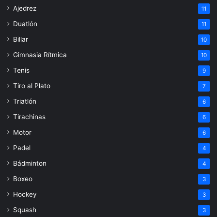
Ajedrez
11
Duatlón
11
Billar
10
Gimnasia Rítmica
10
Tenis
9
Tiro al Plato
7
Triatlón
6
Tirachinas
6
Motor
6
Padel
4
Bádminton
4
Boxeo
3
Hockey
3
Squash
3