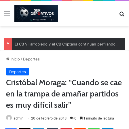
Menú
B
El CB Villarrobledo y el CB Criptana continúan perfilando sus plantillas
Inicio
/
Deportes
Deportes
Cristóbal Moraga: “Cuando se cae
en la trampa de amañar partidos
es muy difícil salir”
admin
20 de febrero de 2018
0
1 minuto de lectura
Facebook
X
LinkedIn
Tumblr
Pinterest
Reddit
WhatsApp
Telegram