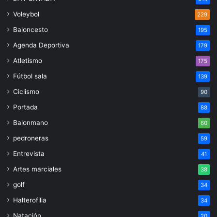
Voleybol
229
Baloncesto
195
Agenda Deportiva
179
Atletismo
175
Fútbol sala
139
Ciclismo
90
Portada
88
Balonmano
60
pedroneras
59
Entrevista
41
Artes marciales
38
golf
34
Halterofilia
34
Natación
20