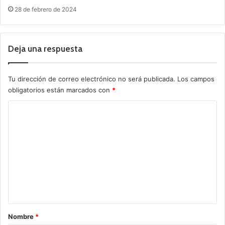
28 de febrero de 2024
Deja una respuesta
Tu dirección de correo electrónico no será publicada.
Los campos
obligatorios están marcados con
*
C
o
m
e
n
t
a
r
Nombre
*