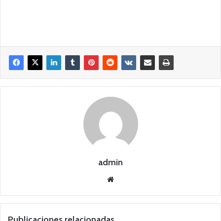
admin
Siti
o
we
b
Publicaciones relacionadas