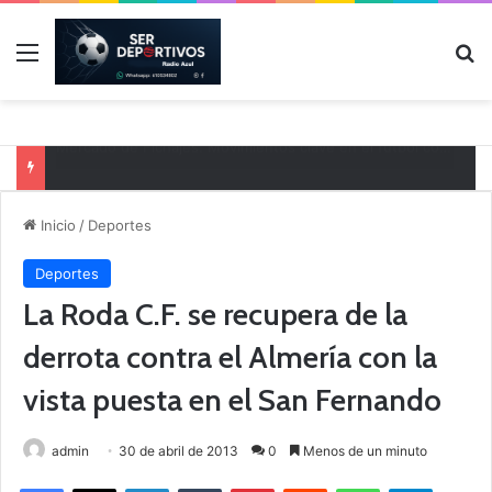
Menú
B
El CB Villarrobledo y el CB Criptana continúan perfilando sus plantillas
Inicio
/
Deportes
Deportes
La Roda C.F. se recupera de la
derrota contra el Almería con la
vista puesta en el San Fernando
admin
30 de abril de 2013
0
Menos de un minuto
Facebook
X
LinkedIn
Tumblr
Pinterest
Reddit
WhatsApp
Telegram