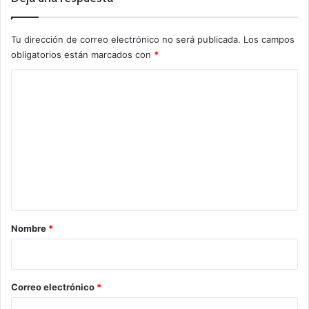
Tu dirección de correo electrónico no será publicada.
Los campos
obligatorios están marcados con
*
C
o
m
e
n
t
a
r
Nombre
*
i
o
*
Correo electrónico
*