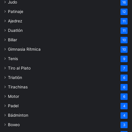
Judo
16
Patinaje
12
Ajedrez
11
Duatlón
11
Billar
10
Gimnasia Rítmica
10
Tenis
9
Tiro al Plato
7
Triatlón
6
Tirachinas
6
Motor
6
Padel
4
Bádminton
4
Boxeo
3