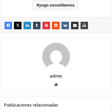
yugo socuéllamos
admin
Siti
o
we
b
Publicaciones relacionadas