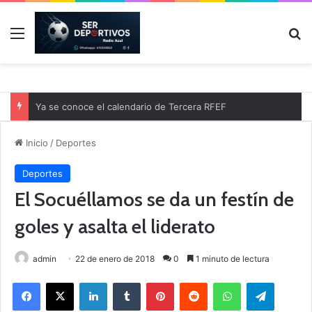
Menú
B
Ya se conoce el calendario de Tercera RFEF
Inicio
/
Deportes
Deportes
El Socuéllamos se da un festín de
goles y asalta el liderato
admin
22 de enero de 2018
0
1 minuto de lectura
Facebook
X
LinkedIn
Tumblr
Pinterest
Reddit
WhatsApp
Telegram