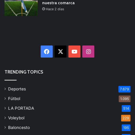
nuestra comarca
Hace 2 días
Facebook
X
YouTube
Instagram
TRENDING TOPICS
Deportes
7.679
Fútbol
1.095
LA PORTADA
514
Voleybol
229
Baloncesto
195