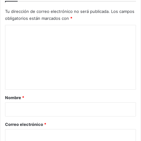
Tu dirección de correo electrónico no será publicada.
Los campos
obligatorios están marcados con
*
C
o
m
e
n
t
a
r
Nombre
*
i
o
*
Correo electrónico
*