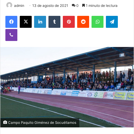
admin
13 de agosto de 2021
0
1 minuto de lectura
Facebook
X
LinkedIn
Tumblr
Pinterest
Reddit
WhatsApp
Telegram
Viber
Campo Paquito Giménez de Socuéllamos