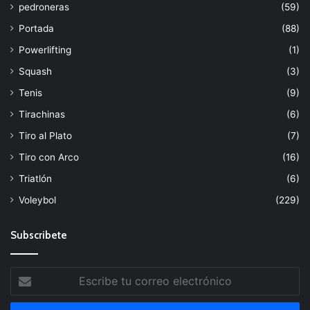
pedroneras
(59)
Portada
(88)
Powerlifting
(1)
Squash
(3)
Tenis
(9)
Tirachinas
(6)
Tiro al Plato
(7)
Tiro con Arco
(16)
Triatlón
(6)
Voleybol
(229)
Subscribete
Escribe
tu
correo