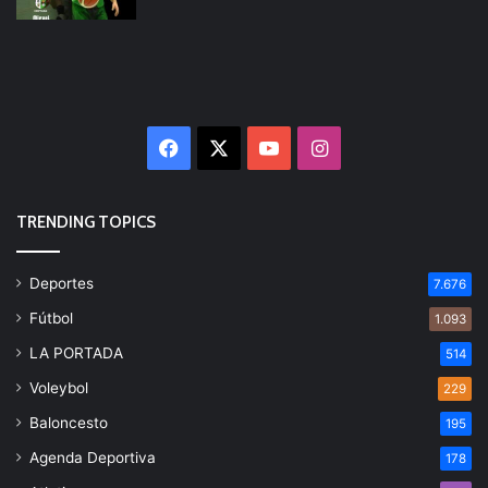
Facebook
X
YouTube
Instagram
TRENDING TOPICS
Deportes
7.676
Fútbol
1.093
LA PORTADA
514
Voleybol
229
Baloncesto
195
Agenda Deportiva
178