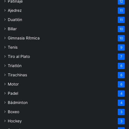
Patinaje
12
Ajedrez
11
Duatlón
11
Billar
10
Gimnasia Rítmica
10
Tenis
9
Tiro al Plato
7
Triatlón
6
Tirachinas
6
Motor
6
Padel
4
Bádminton
4
Boxeo
3
Hockey
3