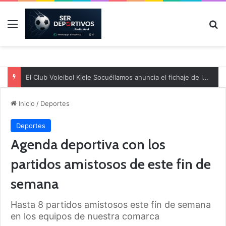
Menú
B
El Club Voleibol Kiele Socuéllamos anuncia el fichaje de la central norteamericana Morgan Thurlow para la temporada 2026/2027
Inicio
/
Deportes
Deportes
Agenda deportiva con los
partidos amistosos de este fin de
semana
Hasta 8 partidos amistosos este fin de semana
en los equipos de nuestra comarca