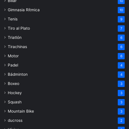
Billar
10
Gimnasia Rítmica
10
Tenis
9
Tiro al Plato
7
Triatlón
6
Tirachinas
6
Motor
6
Padel
4
Bádminton
4
Boxeo
3
Hockey
3
Squash
3
Mountain Bike
3
ducross
2