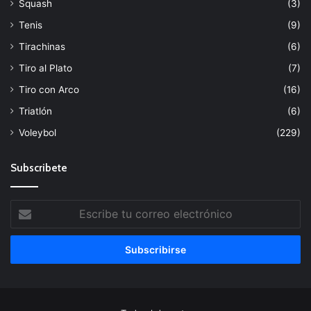
Squash
(3)
Tenis
(9)
Tirachinas
(6)
Tiro al Plato
(7)
Tiro con Arco
(16)
Triatlón
(6)
Voleybol
(229)
Subscribete
Escribe
tu
correo
electrónico