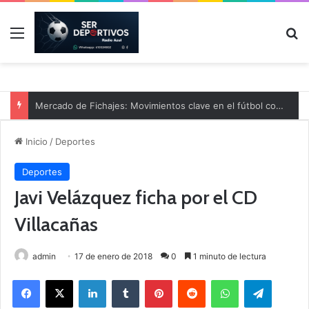
Menú
B
Mercado de Fichajes: Movimientos clave en el fútbol comarcal
Inicio
/
Deportes
Deportes
Javi Velázquez ficha por el CD
Villacañas
admin
17 de enero de 2018
0
1 minuto de lectura
Facebook
X
LinkedIn
Tumblr
Pinterest
Reddit
WhatsApp
Telegram