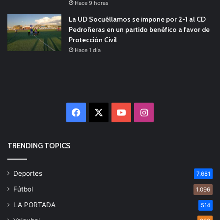
Hace 9 horas
La UD Socuéllamos se impone por 2-1 al CD
Pedroñeras en un partido benéfico a favor de
Protección Civil
Hace 1 día
Facebook
X
YouTube
Instagram
TRENDING TOPICS
Deportes
7.681
Fútbol
1.096
LA PORTADA
514