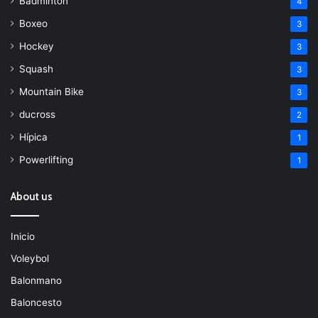
Bádminton
4
Boxeo
3
Hockey
3
Squash
3
Mountain Bike
3
ducross
2
Hípica
1
Powerlifting
1
About us
Inicio
Voleybol
Balonmano
Baloncesto