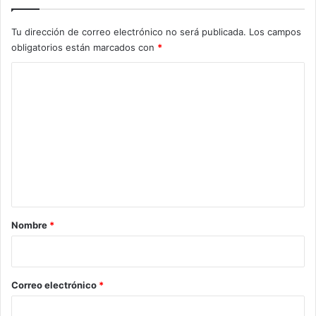
Tu dirección de correo electrónico no será publicada.
Los campos
obligatorios están marcados con
*
C
o
m
e
n
t
a
r
Nombre
*
i
o
*
Correo electrónico
*