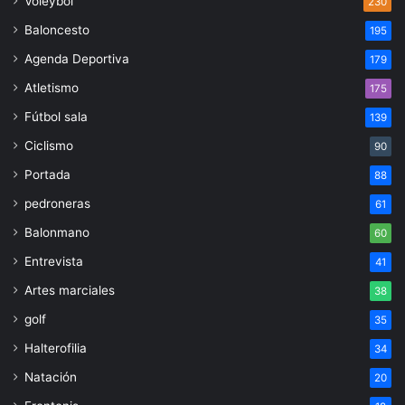
Voleybol
230
Baloncesto
195
Agenda Deportiva
179
Atletismo
175
Fútbol sala
139
Ciclismo
90
Portada
88
pedroneras
61
Balonmano
60
Entrevista
41
Artes marciales
38
golf
35
Halterofilia
34
Natación
20