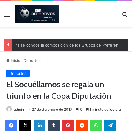
Menú
B
Ya se conoce la composición de los Grupos de Preferente y el calendario
Inicio
/
Deportes
Deportes
El Socuéllamos se regala un
triunfo en la Copa Diputación
admin
27 de diciembre de 2017
0
1 minuto de lectura
Facebook
X
LinkedIn
Tumblr
Pinterest
Reddit
WhatsApp
Telegram