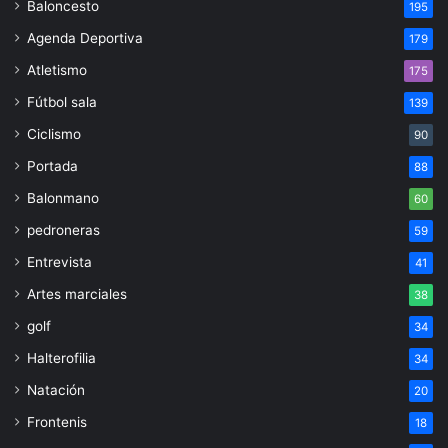
Baloncesto
195
Agenda Deportiva
179
Atletismo
175
Fútbol sala
139
Ciclismo
90
Portada
88
Balonmano
60
pedroneras
59
Entrevista
41
Artes marciales
38
golf
34
Halterofilia
34
Natación
20
Frontenis
18