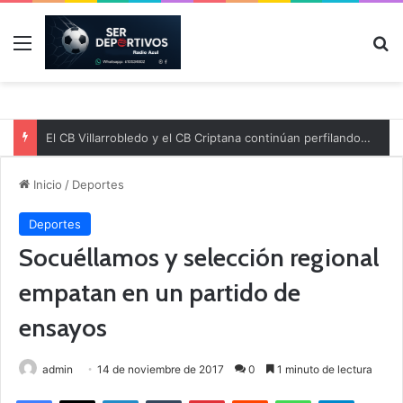
Menú
B
El CB Villarrobledo y el CB Criptana continúan perfilando sus plantillas
Inicio
/
Deportes
Deportes
Socuéllamos y selección regional
empatan en un partido de
ensayos
admin
14 de noviembre de 2017
0
1 minuto de lectura
Facebook
X
LinkedIn
Tumblr
Pinterest
Reddit
WhatsApp
Telegram