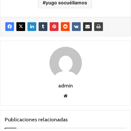
yugo socuéllamos
admin
Siti
o
we
b
Publicaciones relacionadas