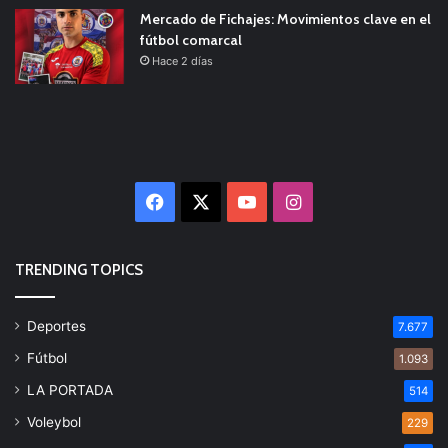
Mercado de Fichajes: Movimientos clave en el
fútbol comarcal
Hace 2 días
Facebook
X
YouTube
Instagram
TRENDING TOPICS
Deportes
7.677
Fútbol
1.093
LA PORTADA
514
Voleybol
229