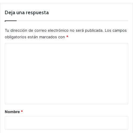
Deja una respuesta
Tu dirección de correo electrónico no será publicada.
Los campos
obligatorios están marcados con
*
C
o
m
e
n
t
a
r
Nombre
*
i
o