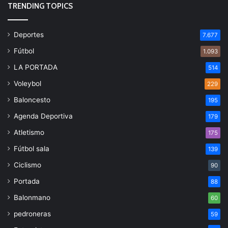
TRENDING TOPICS
Deportes
7.677
Fútbol
1.093
LA PORTADA
514
Voleybol
229
Baloncesto
195
Agenda Deportiva
179
Atletismo
175
Fútbol sala
139
Ciclismo
90
Portada
88
Balonmano
60
pedroneras
59