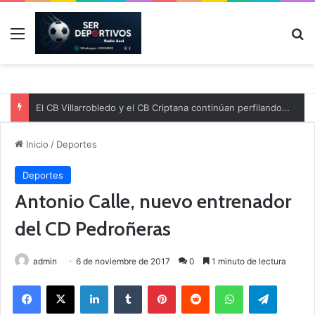
Menú
B
El CB Villarrobledo y el CB Criptana continúan perfilando sus plantillas
Inicio
/
Deportes
Deportes
Antonio Calle, nuevo entrenador
del CD Pedroñeras
admin
6 de noviembre de 2017
0
1 minuto de lectura
Facebook
X
LinkedIn
Tumblr
Pinterest
Reddit
WhatsApp
Telegram