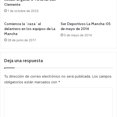
Clemente
1 de octubre de 2023
Comienza la ´caza´ al
Ser Deportivos La Mancha-05
delantero en los equipos de La
de mayo de 2014
Mancha
5 de mayo de 2014
28 de junio de 2017
Deja una respuesta
Tu dirección de correo electrónico no será publicada.
Los campos
obligatorios están marcados con
*
C
o
m
e