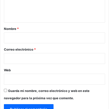
n
t
a
r
Nombre
*
i
o
*
Correo electrónico
*
Web
Guarda mi nombre, correo electrónico y web en este
navegador para la próxima vez que comente.