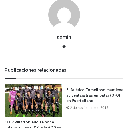
admin
Siti
o
we
b
Publicaciones relacionadas
El Atlético Tomelloso mantiene
su ventaja tras empatar (0-0)
en Puertollano
2 de noviembre de 2015
El CP Villarrobledo se pone
colider al ganar 0-1 a la AD San