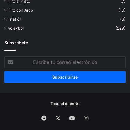
Tiro al Plato
(7)
Tiro con Arco
(16)
Triatlón
(6)
Voleybol
(229)
Subscribete
Escribe
tu
correo
electrónico
Todo el deporte
Facebook
X
YouTube
Instagram