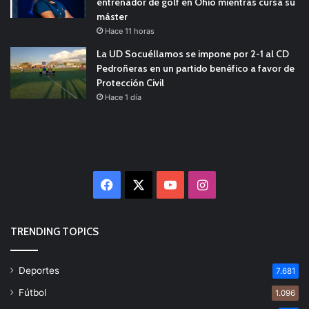
entrenador de golf en Ohio mientras cursa su
máster
Hace 11 horas
La UD Socuéllamos se impone por 2-1 al CD
Pedroñeras en un partido benéfico a favor de
Protección Civil
Hace 1 día
Facebook
X
YouTube
Instagram
TRENDING TOPICS
Deportes
7.681
Fútbol
1.096