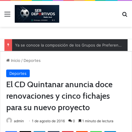
Menú
B
Ya se conoce la composición de los Grupos de Preferente y el calendario
Inicio
/
Deportes
Deportes
El CD Quintanar anuncia doce
renovaciones y cinco fichajes
para su nuevo proyecto
admin
1 de agosto de 2016
0
1 minuto de lectura
Facebook
X
LinkedIn
Tumblr
Pinterest
Reddit
WhatsApp
Telegram