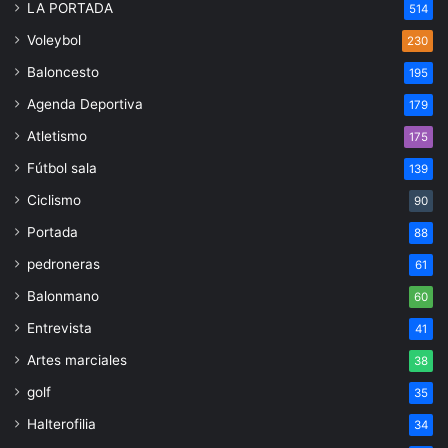
LA PORTADA
514
Voleybol
230
Baloncesto
195
Agenda Deportiva
179
Atletismo
175
Fútbol sala
139
Ciclismo
90
Portada
88
pedroneras
61
Balonmano
60
Entrevista
41
Artes marciales
38
golf
35
Halterofilia
34