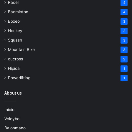
Padel
4
Bádminton
4
Boxeo
3
Hockey
3
Squash
3
Mountain Bike
3
ducross
2
Hípica
1
Powerlifting
1
About us
Inicio
Voleybol
Balonmano