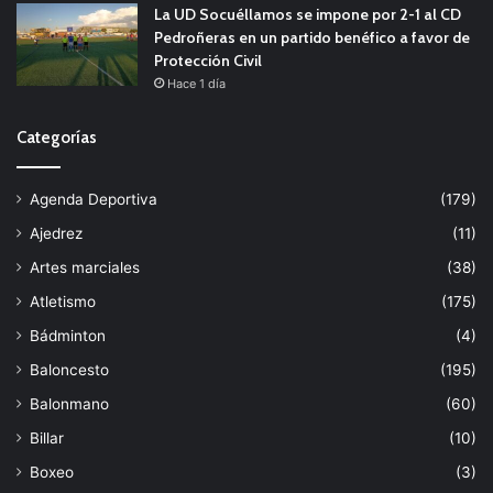
La UD Socuéllamos se impone por 2-1 al CD
Pedroñeras en un partido benéfico a favor de
Protección Civil
Hace 1 día
Categorías
Agenda Deportiva
(179)
Ajedrez
(11)
Artes marciales
(38)
Atletismo
(175)
Bádminton
(4)
Baloncesto
(195)
Balonmano
(60)
Billar
(10)
Boxeo
(3)