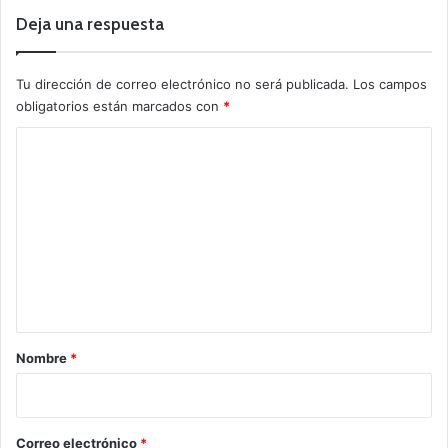
Deja una respuesta
Tu dirección de correo electrónico no será publicada.
Los campos
obligatorios están marcados con
*
C
o
m
e
n
t
a
r
Nombre
*
i
o
*
Correo electrónico
*