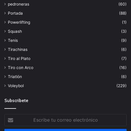
pedroneras
(60)
Portada
(88)
Powerlifting
(1)
Squash
(3)
Tenis
(9)
Tirachinas
(6)
Tiro al Plato
(7)
Tiro con Arco
(16)
Triatlón
(6)
Voleybol
(229)
Subscribete
Escribe
tu
correo