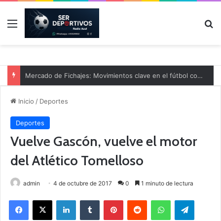
Menú
B
Mercado de Fichajes: Movimientos clave en el fútbol comarcal
Inicio
/
Deportes
Deportes
Vuelve Gascón, vuelve el motor
del Atlético Tomelloso
admin
4 de octubre de 2017
0
1 minuto de lectura
Facebook
X
LinkedIn
Tumblr
Pinterest
Reddit
WhatsApp
Telegram