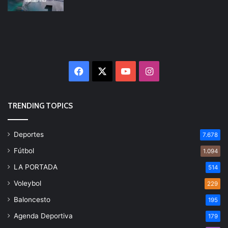
Facebook
X
YouTube
Instagram
TRENDING TOPICS
Deportes
7.678
Fútbol
1.094
LA PORTADA
514
Voleybol
229
Baloncesto
195
Agenda Deportiva
179