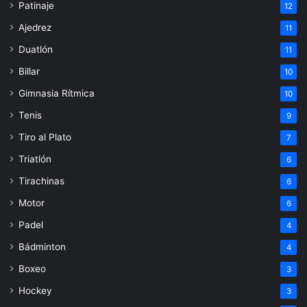
Patinaje
12
Ajedrez
11
Duatlón
11
Billar
10
Gimnasia Rítmica
10
Tenis
9
Tiro al Plato
7
Triatlón
6
Tirachinas
6
Motor
6
Padel
4
Bádminton
4
Boxeo
3
Hockey
3