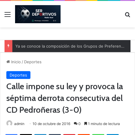
Menú
B
Ya se conoce la composición de los Grupos de Preferente y el calendario
Inicio
/
Deportes
Deportes
Calle impone su ley y provoca la
séptima derrota consecutiva del
CD Pedroñeras (3-0)
admin
10 de octubre de 2016
0
1 minuto de lectura
Facebook
X
LinkedIn
Tumblr
Pinterest
Reddit
WhatsApp
Telegram