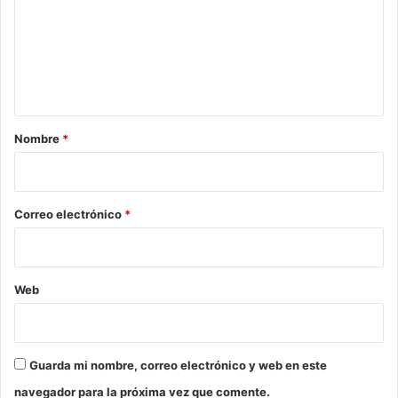
e
n
t
a
r
Nombre
*
i
o
*
Correo electrónico
*
Web
Guarda mi nombre, correo electrónico y web en este
navegador para la próxima vez que comente.