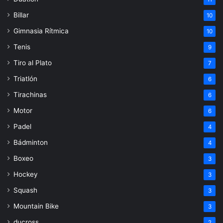
Billar
10
Gimnasia Rítmica
10
Tenis
9
Tiro al Plato
7
Triatlón
6
Tirachinas
6
Motor
6
Padel
4
Bádminton
4
Boxeo
3
Hockey
3
Squash
3
Mountain Bike
3
ducross
2