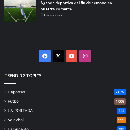
Agenda deportiva del fin de semana en
nuestra comarca
Hace 2 días
Facebook
X
YouTube
Instagram
TRENDING TOPICS
Deportes
7.679
Fútbol
1.095
LA PORTADA
514
Voleybol
229
Baloncesto
195