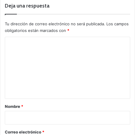
Deja una respuesta
Tu dirección de correo electrónico no será publicada.
Los campos
obligatorios están marcados con
*
C
o
m
e
n
t
a
r
Nombre
*
i
o
*
Correo electrónico
*