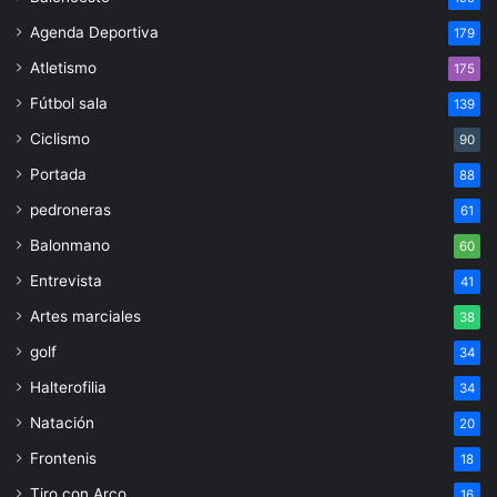
Agenda Deportiva
179
Atletismo
175
Fútbol sala
139
Ciclismo
90
Portada
88
pedroneras
61
Balonmano
60
Entrevista
41
Artes marciales
38
golf
34
Halterofilia
34
Natación
20
Frontenis
18
Tiro con Arco
16