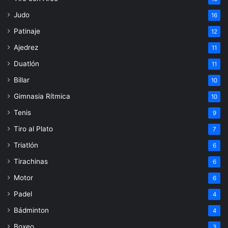
Judo
16
Patinaje
12
Ajedrez
11
Duatlón
11
Billar
10
Gimnasia Rítmica
10
Tenis
9
Tiro al Plato
7
Triatlón
6
Tirachinas
6
Motor
6
Padel
4
Bádminton
4
Boxeo
3