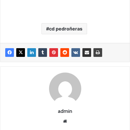
cd pedroñeras
admin
Siti
o