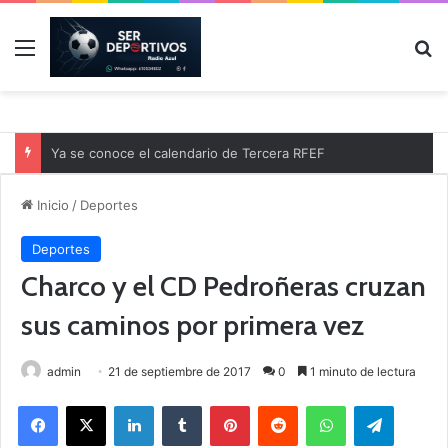
Menú
B
Ya se conoce el calendario de Tercera RFEF
Inicio
/
Deportes
Deportes
Charco y el CD Pedroñeras cruzan
sus caminos por primera vez
admin
21 de septiembre de 2017
0
1 minuto de lectura
Facebook
X
LinkedIn
Tumblr
Pinterest
Reddit
WhatsApp
Telegram