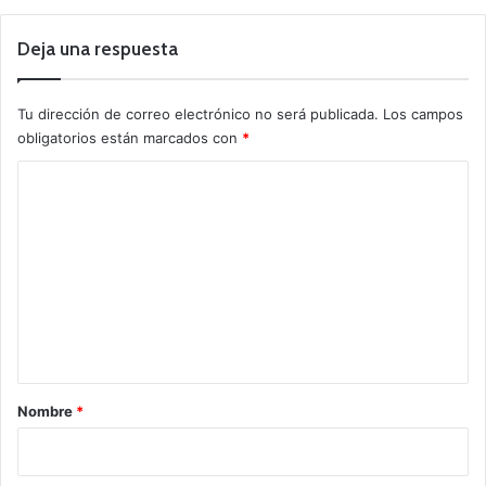
Deja una respuesta
Tu dirección de correo electrónico no será publicada.
Los campos
obligatorios están marcados con
*
C
o
m
e
n
t
a
r
Nombre
*
i
o