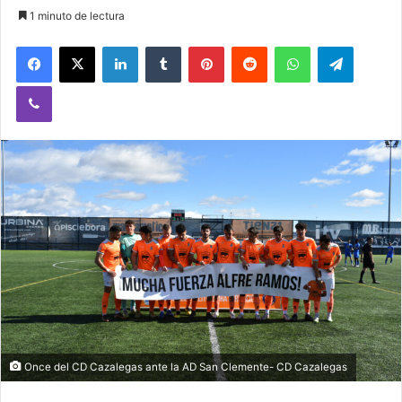
1 minuto de lectura
Facebook
X
LinkedIn
Tumblr
Pinterest
Reddit
WhatsApp
Telegram
Viber
Once del CD Cazalegas ante la AD San Clemente- CD Cazalegas