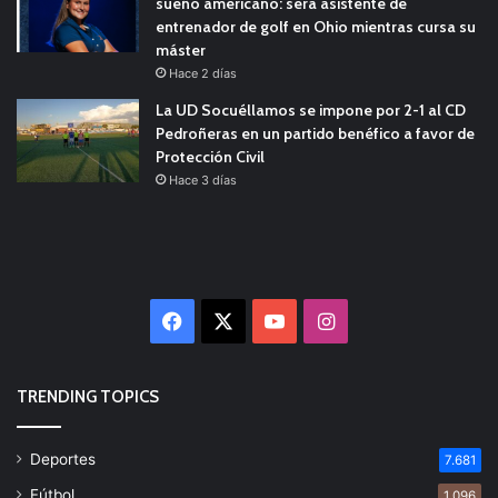
sueño americano: será asistente de
entrenador de golf en Ohio mientras cursa su
máster
Hace 2 días
La UD Socuéllamos se impone por 2-1 al CD
Pedroñeras en un partido benéfico a favor de
Protección Civil
Hace 3 días
Facebook
X
YouTube
Instagram
TRENDING TOPICS
Deportes
7.681
Fútbol
1.096