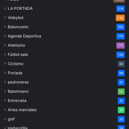
LA PORTADA
514
Voleybol
230
Baloncesto
195
Agenda Deportiva
179
Atletismo
175
Fútbol sala
139
Ciclismo
90
Portada
88
pedroneras
61
Balonmano
60
Entrevista
41
Artes marciales
38
golf
35
Halterofilia
34