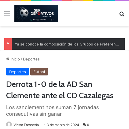
Menú
B
Ya se conoce la composición de los Grupos de Preferente y el calendario
Inicio
/
Deportes
Deportes
Fútbol
Derrota 1-0 de la AD San
Clemente ante el CD Cazalegas
Los sanclementinos suman 7 jornadas
consecutivas sin ganar
Victor Fresneda
3 de marzo de 2024
0