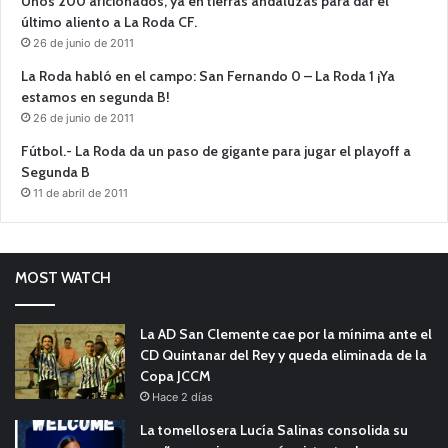
Unos 200 aficionados, ya en tierras andaluzas para dar el
último aliento a La Roda CF.
26 de junio de 2011
La Roda habló en el campo: San Fernando 0 – La Roda 1 ¡Ya
estamos en segunda B!
26 de junio de 2011
Fútbol.- La Roda da un paso de gigante para jugar el playoff a
Segunda B
11 de abril de 2011
MOST WATCH
La AD San Clemente cae por la mínima ante el
CD Quintanar del Rey y queda eliminada de la
Copa JCCM
Hace 2 días
La tomellosera Lucía Salinas consolida su