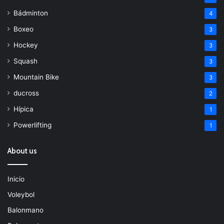
Bádminton
4
Boxeo
3
Hockey
3
Squash
3
Mountain Bike
3
ducross
2
Hípica
1
Powerlifting
1
About us
Inicio
Voleybol
Balonmano