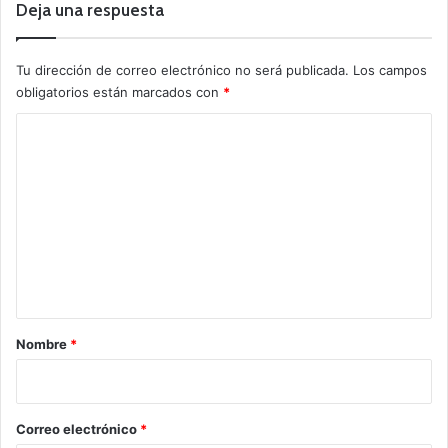
Deja una respuesta
Tu dirección de correo electrónico no será publicada.
Los campos
obligatorios están marcados con
*
C
o
m
e
n
t
a
r
Nombre
*
i
o
*
Correo electrónico
*