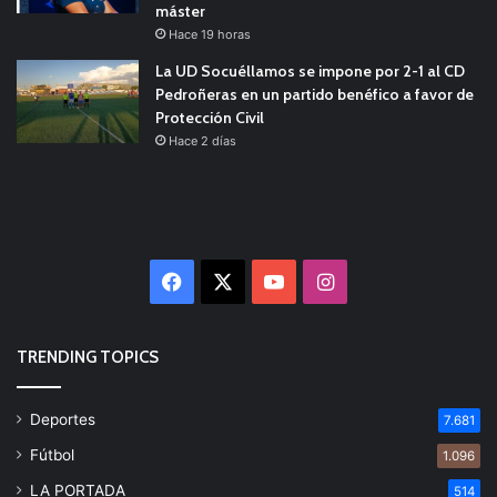
máster
Hace 19 horas
La UD Socuéllamos se impone por 2-1 al CD
Pedroñeras en un partido benéfico a favor de
Protección Civil
Hace 2 días
Facebook
X
YouTube
Instagram
TRENDING TOPICS
Deportes
7.681
Fútbol
1.096
LA PORTADA
514