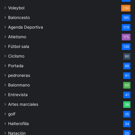
Voleybol
230
Baloncesto
195
Agenda Deportiva
179
Atletismo
175
Fútbol sala
139
Ciclismo
90
Portada
88
pedroneras
61
Balonmano
60
Entrevista
41
Artes marciales
38
golf
35
Halterofilia
34
Natación
20