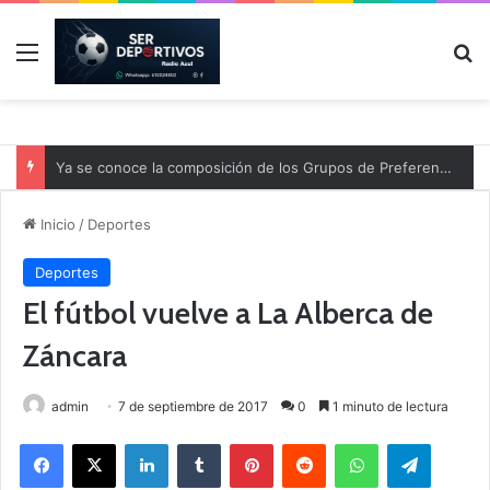
Menú
B
Ya se conoce la composición de los Grupos de Preferente y el calendario
Inicio
/
Deportes
Deportes
El fútbol vuelve a La Alberca de
Záncara
admin
7 de septiembre de 2017
0
1 minuto de lectura
Facebook
X
LinkedIn
Tumblr
Pinterest
Reddit
WhatsApp
Telegram