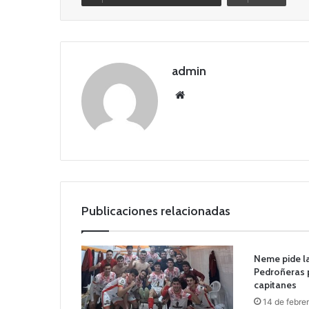
admin
Siti
o
we
b
Publicaciones relacionadas
Neme pide la
Pedroñeras p
capitanes
14 de febre