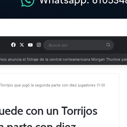
Facebook
X
YouTube
Instagram
Buscar
por
u plantilla con talento de la comarca
orrijos que jugó la segunda parte con diez jugadores (1-0)
uede con un Torrijos
a parte con diez