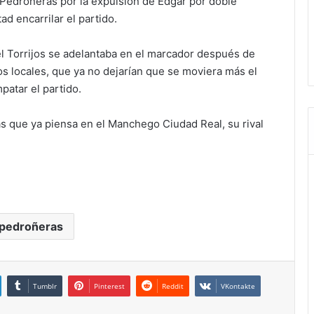
D Pedroñeras por la expulsión de Edgar por doble
ad encarrilar el partido.
l Torrijos se adelantaba en el marcador después de
os locales, que ya no dejarían que se moviera más el
patar el partido.
s que ya piensa en el Manchego Ciudad Real, su rival
 pedroñeras
Tumblr
Pinterest
Reddit
VKontakte