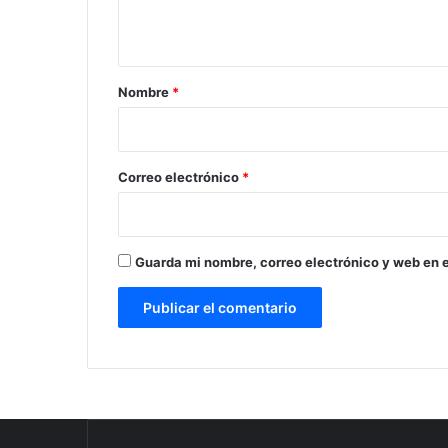
t
a
r
Nombre
*
i
o
*
Correo electrónico
*
Guarda mi nombre, correo electrónico y web en 