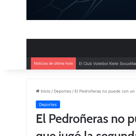
Noticias de última hora
El Cuenca Deportiva refuerza s
Inicio
/
Deportes
/
El Pedroñeras no puede con un T
Deportes
El Pedroñeras no p
que jugó la segund