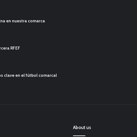
ana en nuestra comarca
ercera RFEF
s clave en el fútbol comarcal
About us