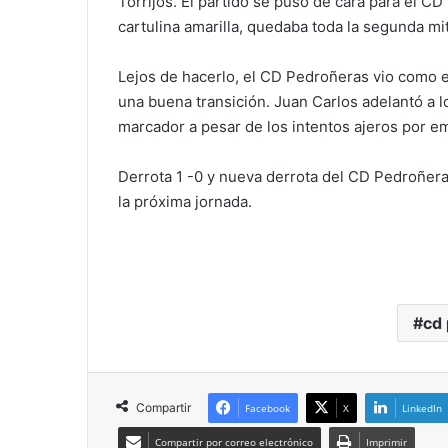
Torrijos. El partido se puso de cara para el C
cartulina amarilla, quedaba toda la segunda mit
Lejos de hacerlo, el CD Pedroñeras vio como e
una buena transición. Juan Carlos adelantó a l
marcador a pesar de los intentos ajeros por em
Derrota 1 -0 y nueva derrota del CD Pedroñera
la próxima jornada.
cd
Compartir
Facebook
X
LinkedIn
Compartir por correo electrónico
Imprimir