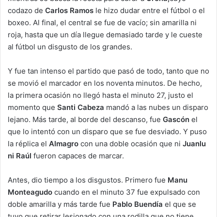
codazo de
Carlos Ramos
le hizo dudar entre el fútbol o el
boxeo. Al final, el central se fue de vacío; sin amarilla ni
roja, hasta que un día llegue demasiado tarde y le cueste
al fútbol un disgusto de los grandes.
Y fue tan intenso el partido que pasó de todo, tanto que no
se movió el marcador en los noventa minutos. De hecho,
la primera ocasión no llegó hasta el minuto 27, justo el
momento que
Santi Cabeza
mandó a las nubes un disparo
lejano. Más tarde, al borde del descanso, fue
Gascón
el
que lo intentó con un disparo que se fue desviado. Y puso
la réplica el
Almagro
con una doble ocasión que ni
Juanlu
ni Raúl
fueron capaces de marcar.
Antes, dio tiempo a los disgustos. Primero fue
Manu
Monteagudo
cuando en el minuto 37 fue expulsado con
doble amarilla y más tarde fue
Pablo Buendía
el que se
tuvo que retirar lesionado con una rodilla que no tiene