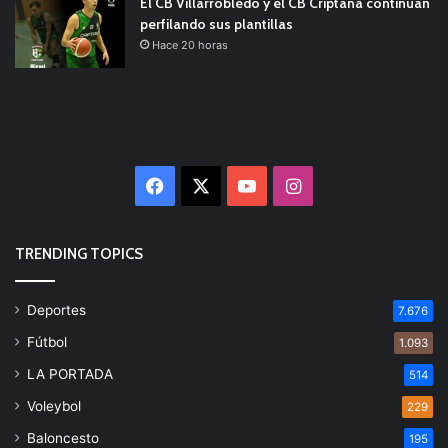
El CB Villarrobledo y el CB Criptana continúan
perfilando sus plantillas
Hace 20 horas
Facebook
X
YouTube
Instagram
TRENDING TOPICS
Deportes
7.676
Fútbol
1.093
LA PORTADA
514
Voleybol
229
Baloncesto
195