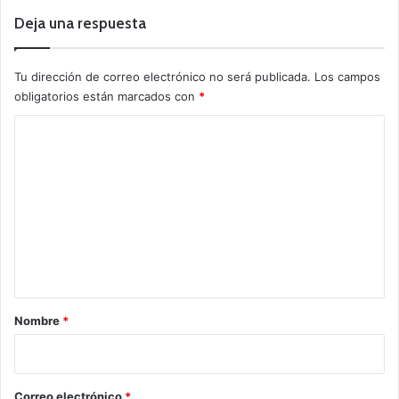
Deja una respuesta
Tu dirección de correo electrónico no será publicada.
Los campos
obligatorios están marcados con
*
C
o
m
e
n
t
a
r
Nombre
*
i
o
*
Correo electrónico
*