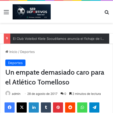
Menú
B
El Club Voleibol Kiele Socuéllamos anuncia el fichaje de la central norteamericana Morgan Thurlow para la temporada 2026/2027
Inicio
/
Deportes
Deportes
Un empate demasiado caro para
el Atlético Tomelloso
admin
28 de agosto de 2017
0
2 minutos de lectura
Facebook
X
LinkedIn
Tumblr
Pinterest
Reddit
WhatsApp
Telegram