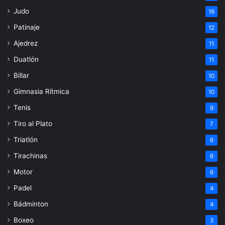
Judo
16
Patinaje
12
Ajedrez
11
Duatlón
11
Billar
10
Gimnasia Rítmica
10
Tenis
9
Tiro al Plato
7
Triatlón
6
Tirachinas
6
Motor
6
Padel
4
Bádminton
4
Boxeo
3