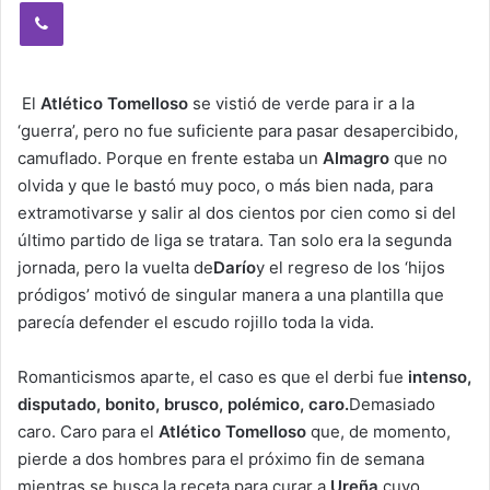
Viber
El
Atlético Tomelloso
se vistió de verde para ir a la
‘guerra’, pero no fue suficiente para pasar desapercibido,
camuflado. Porque en frente estaba un
Almagro
que no
olvida y que le bastó muy poco, o más bien nada, para
extramotivarse y salir al dos cientos por cien como si del
último partido de liga se tratara. Tan solo era la segunda
jornada, pero la vuelta de
Darío
y el regreso de los ‘hijos
pródigos’ motivó de singular manera a una plantilla que
parecía defender el escudo rojillo toda la vida.
Romanticismos aparte, el caso es que el derbi fue
intenso,
disputado, bonito, brusco, polémico, caro.
Demasiado
caro. Caro para el
Atlético Tomelloso
que, de momento,
pierde a dos hombres para el próximo fin de semana
mientras se busca la receta para curar a
Ureña,
cuyo