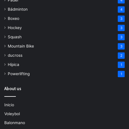
Padel
4
Bádminton
4
Boxeo
3
Hockey
3
Squash
3
Mountain Bike
3
ducross
2
Hípica
1
Powerlifting
1
About us
Inicio
Voleybol
Balonmano