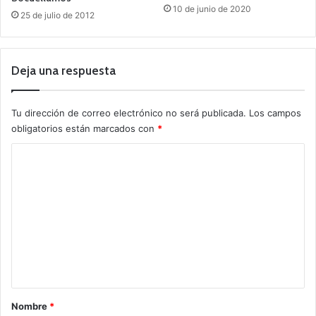
10 de junio de 2020
25 de julio de 2012
Deja una respuesta
Tu dirección de correo electrónico no será publicada.
Los campos
obligatorios están marcados con
*
C
o
m
e
n
t
a
r
Nombre
*