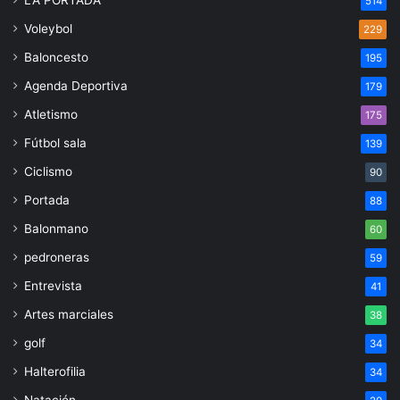
LA PORTADA
514
Voleybol
229
Baloncesto
195
Agenda Deportiva
179
Atletismo
175
Fútbol sala
139
Ciclismo
90
Portada
88
Balonmano
60
pedroneras
59
Entrevista
41
Artes marciales
38
golf
34
Halterofilia
34