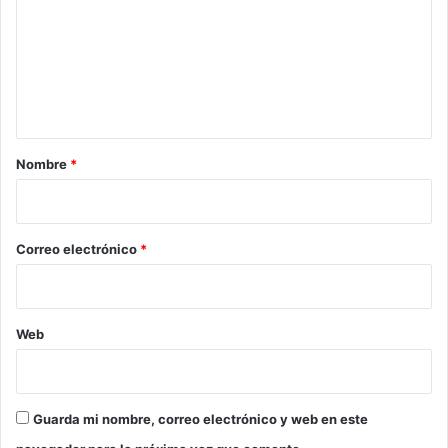
m
e
n
t
a
r
Nombre
*
i
o
*
Correo electrónico
*
Web
Guarda mi nombre, correo electrónico y web en este