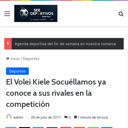
Menú
B
Agenda deportiva del fin de semana en nuestra comarca
Inicio
/
Deportes
Deportes
El Volei Kiele Socuéllamos ya
conoce a sus rivales en la
competición
admin
26 de julio de 2017
0
1 minuto de lectura
Facebook
X
LinkedIn
Tumblr
Pinterest
Reddit
WhatsApp
Telegram