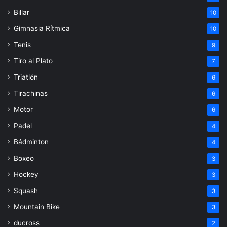
Billar
10
Gimnasia Rítmica
10
Tenis
9
Tiro al Plato
7
Triatlón
6
Tirachinas
6
Motor
6
Padel
4
Bádminton
4
Boxeo
3
Hockey
3
Squash
3
Mountain Bike
3
ducross
2