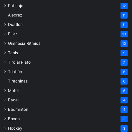
Patinaje
12
Ajedrez
11
Duatlón
11
Billar
10
Gimnasia Rítmica
10
Tenis
9
Tiro al Plato
7
Triatlón
6
Tirachinas
6
Motor
6
Padel
4
Bádminton
4
Boxeo
3
Hockey
3