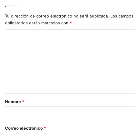
Tu dirección de correo electrónico no será publicada.
Los campos
obligatorios están marcados con
*
C
o
m
e
n
t
a
r
Nombre
*
i
o
*
Correo electrónico
*