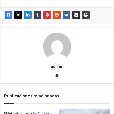
admin
Siti
o
we
b
Publicaciones relacionadas
El fútbol vuelve a La Alberca de