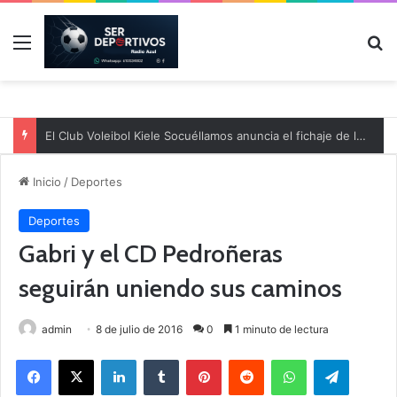
Menú
B
El Club Voleibol Kiele Socuéllamos anuncia el fichaje de la central norteamericana Morgan Thurlow para la temporada 2026/2027
Inicio
/
Deportes
Deportes
Gabri y el CD Pedroñeras
seguirán uniendo sus caminos
admin
8 de julio de 2016
0
1 minuto de lectura
Facebook
X
LinkedIn
Tumblr
Pinterest
Reddit
WhatsApp
Telegram