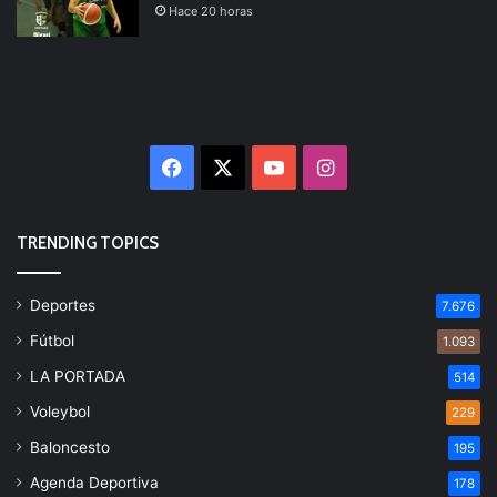
Hace 20 horas
Facebook
X
YouTube
Instagram
TRENDING TOPICS
Deportes
7.676
Fútbol
1.093
LA PORTADA
514
Voleybol
229
Baloncesto
195
Agenda Deportiva
178