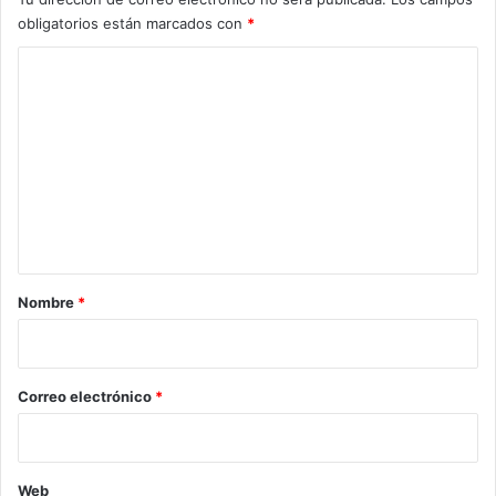
obligatorios están marcados con
*
C
o
m
e
n
t
a
r
Nombre
*
i
o
*
Correo electrónico
*
Web