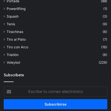
Portada
(88)
Powerlifting
(1)
Squash
(3)
Tenis
(9)
Tirachinas
(6)
Tiro al Plato
(7)
Tiro con Arco
(16)
Triatlón
(6)
Voleybol
(229)
Subscribete
Escribe
tu
correo
electrónico