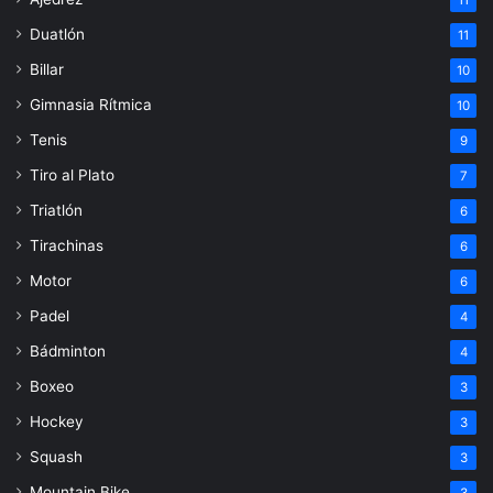
Duatlón
11
Billar
10
Gimnasia Rítmica
10
Tenis
9
Tiro al Plato
7
Triatlón
6
Tirachinas
6
Motor
6
Padel
4
Bádminton
4
Boxeo
3
Hockey
3
Squash
3
Mountain Bike
3