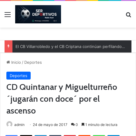
Menú
B
El CB Villarrobledo y el CB Criptana continúan perfilando sus plantillas
Inicio
/
Deportes
Deportes
CD Quintanar y Miguelturreño
´jugarán con doce´ por el
ascenso
admin
24 de mayo de 2017
0
1 minuto de lectura
Facebook
X
LinkedIn
Tumblr
Pinterest
Reddit
WhatsApp
Telegram