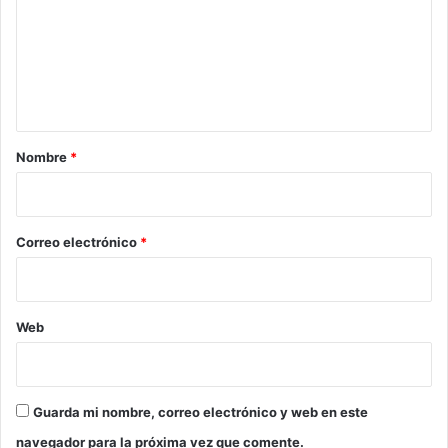
m
e
n
t
a
r
Nombre
*
i
o
*
Correo electrónico
*
Web
Guarda mi nombre, correo electrónico y web en este
navegador para la próxima vez que comente.