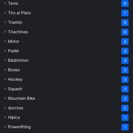
Tenis
9
Tiro al Plato
7
Triatlón
6
Tirachinas
6
Motor
6
Padel
4
Bádminton
4
Boxeo
3
Hockey
3
Squash
3
Mountain Bike
3
ducross
2
Hípica
1
Powerlifting
1