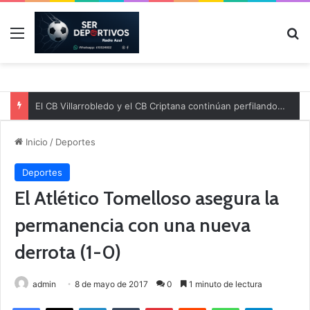
Menú
B
El CB Villarrobledo y el CB Criptana continúan perfilando sus plantillas
Inicio
/
Deportes
Deportes
El Atlético Tomelloso asegura la
permanencia con una nueva
derrota (1-0)
admin
8 de mayo de 2017
0
1 minuto de lectura
Facebook
X
LinkedIn
Tumblr
Pinterest
Reddit
WhatsApp
Telegram