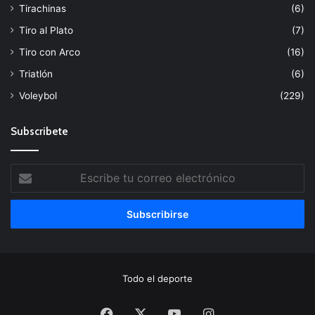
Tirachinas
(6)
Tiro al Plato
(7)
Tiro con Arco
(16)
Triatlón
(6)
Voleybol
(229)
Subscribete
Escribe
tu
correo
electrónico
Todo el deporte
Facebook
X
YouTube
Instagram