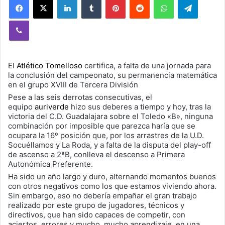
Viber
El
Atlético Tomelloso
certifica, a falta de una jornada para
la conclusión del campeonato, su permanencia matemática
en el grupo XVIII de Tercera División
Pese a las seis derrotas consecutivas, el
equipo
a
uriverde
hizo sus deberes a tiempo y hoy, tras la
victoria del C.D. Guadalajara sobre el Toledo «B», ninguna
combinación por imposible que parezca haría que se
ocupara la 16º posición que, por los arrastres de la U.D.
Socuéllamos y La Roda, y a falta de la disputa del play-off
de asc
enso a 2ªB, conlleva el descenso a Primera
Autonómica Preferente.
Ha sido un año largo y duro, alternando momentos buenos
con otros negativos como los que estamos viviendo ahora.
Sin embargo, eso no debería empañar el gran trabajo
realizado por este grupo de jugadores, técnicos y
directivos, que han sido capaces de competir, con
aciertos, errores y mucho, mucho aprendizaje, en una