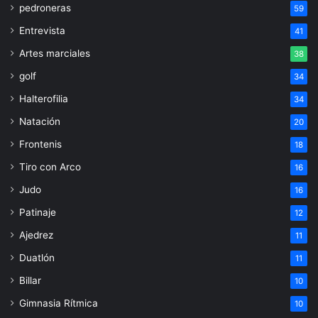
pedroneras
59
Entrevista
41
Artes marciales
38
golf
34
Halterofilia
34
Natación
20
Frontenis
18
Tiro con Arco
16
Judo
16
Patinaje
12
Ajedrez
11
Duatlón
11
Billar
10
Gimnasia Rítmica
10