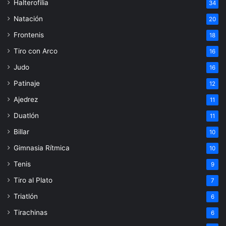
Halterofilia
34
Natación
20
Frontenis
18
Tiro con Arco
16
Judo
16
Patinaje
12
Ajedrez
11
Duatlón
11
Billar
10
Gimnasia Rítmica
10
Tenis
9
Tiro al Plato
7
Triatlón
6
Tirachinas
6