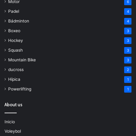
Motor
6
Padel
4
Bádminton
4
Boxeo
3
Hockey
3
Squash
3
Mountain Bike
3
ducross
2
Hípica
1
Powerlifting
1
About us
Inicio
Voleybol