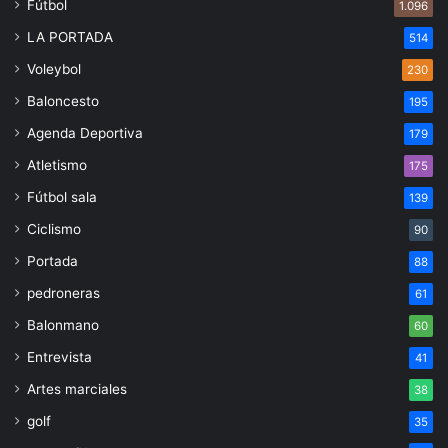
Fútbol
1.096
LA PORTADA
514
Voleybol
230
Baloncesto
195
Agenda Deportiva
179
Atletismo
175
Fútbol sala
139
Ciclismo
90
Portada
88
pedroneras
61
Balonmano
60
Entrevista
41
Artes marciales
38
golf
35