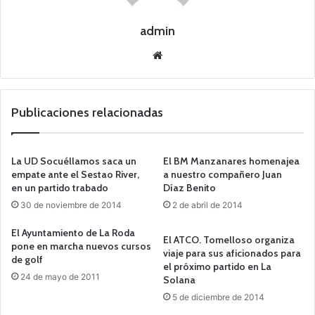
admin
Siti
o
we
b
Publicaciones relacionadas
La UD Socuéllamos saca un
El BM Manzanares homenajea
empate ante el Sestao River,
a nuestro compañero Juan
en un partido trabado
Díaz Benito
30 de noviembre de 2014
2 de abril de 2014
El Ayuntamiento de La Roda
El ATCO. Tomelloso organiza
pone en marcha nuevos cursos
viaje para sus aficionados para
de golf
el próximo partido en La
24 de mayo de 2011
Solana
5 de diciembre de 2014