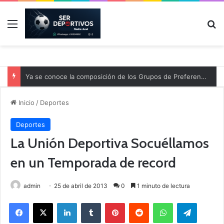
Menú
B
Ya se conoce la composición de los Grupos de Preferente y el calendario
Inicio
/
Deportes
Deportes
La Unión Deportiva Socuéllamos
en un Temporada de record
admin
25 de abril de 2013
0
1 minuto de lectura
Facebook
X
LinkedIn
Tumblr
Pinterest
Reddit
WhatsApp
Telegram