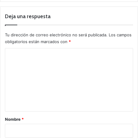
Deja una respuesta
Tu dirección de correo electrónico no será publicada.
Los campos
obligatorios están marcados con
*
C
o
m
e
n
t
a
r
Nombre
*
i
o