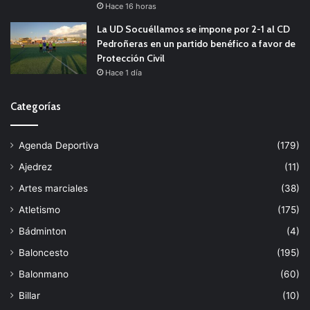
Hace 16 horas
La UD Socuéllamos se impone por 2-1 al CD
Pedroñeras en un partido benéfico a favor de
Protección Civil
Hace 1 día
Categorías
Agenda Deportiva
(179)
Ajedrez
(11)
Artes marciales
(38)
Atletismo
(175)
Bádminton
(4)
Baloncesto
(195)
Balonmano
(60)
Billar
(10)