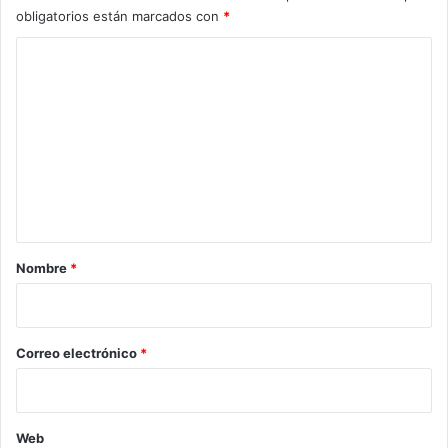
obligatorios están marcados con
*
C
o
m
e
n
t
a
r
Nombre
*
i
o
*
Correo electrónico
*
Web