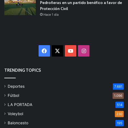
Pedroñeras en un partido benéfico a favor de
Protección Civil
Hace 1 día
Facebook
X
YouTube
Instagram
TRENDING TOPICS
Deportes
7.681
Fútbol
1.096
LA PORTADA
514
Voleybol
230
Baloncesto
195