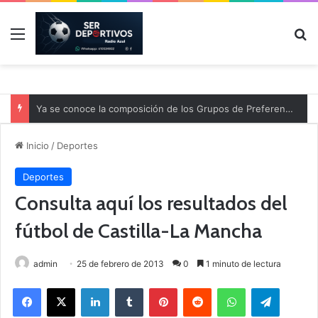
Menú
B
Ya se conoce la composición de los Grupos de Preferente y el calendario
Inicio
/
Deportes
Deportes
Consulta aquí los resultados del
fútbol de Castilla-La Mancha
admin
25 de febrero de 2013
0
1 minuto de lectura
Facebook
X
LinkedIn
Tumblr
Pinterest
Reddit
WhatsApp
Telegram