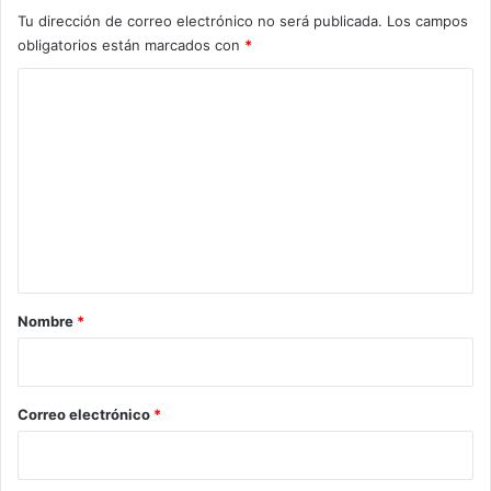
Tu dirección de correo electrónico no será publicada.
Los campos
obligatorios están marcados con
*
C
o
m
e
n
t
a
r
Nombre
*
i
o
*
Correo electrónico
*