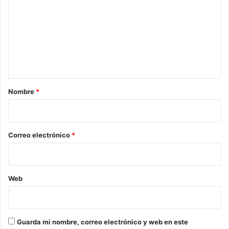
m
e
n
t
a
r
Nombre
*
i
o
*
Correo electrónico
*
Web
Guarda mi nombre, correo electrónico y web en este