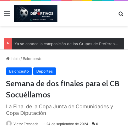
Menú
B
Ya se conoce la composición de los Grupos de Preferente y el calendario
Inicio
/
Baloncesto
Baloncesto
Deportes
Semana de dos finales para el CB
Socuéllamos
La Final de la Copa Junta de Comunidades y
Copa Diputación
Victor Fresneda
24 de septiembre de 2024
0