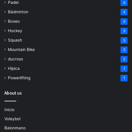
Padel
4
Bádminton
4
Boxeo
3
Hockey
3
Squash
3
Mountain Bike
3
ducross
2
Hípica
1
Powerlifting
1
About us
Inicio
Voleybol
Balonmano