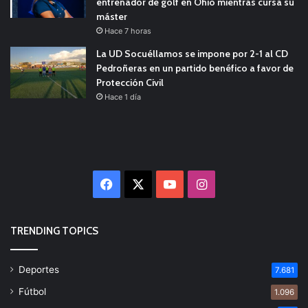
entrenador de golf en Ohio mientras cursa su
máster
Hace 7 horas
La UD Socuéllamos se impone por 2-1 al CD
Pedroñeras en un partido benéfico a favor de
Protección Civil
Hace 1 día
Facebook
X
YouTube
Instagram
TRENDING TOPICS
Deportes
7.681
Fútbol
1.096