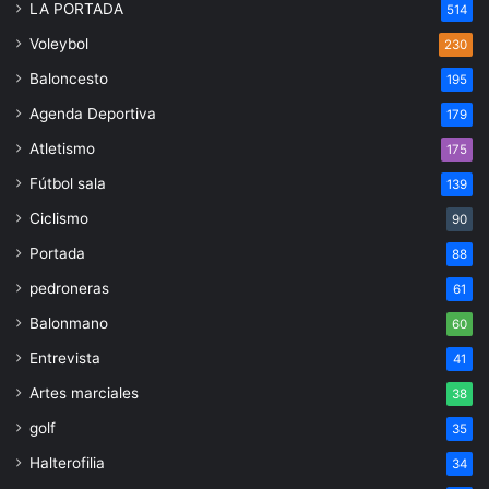
LA PORTADA
514
Voleybol
230
Baloncesto
195
Agenda Deportiva
179
Atletismo
175
Fútbol sala
139
Ciclismo
90
Portada
88
pedroneras
61
Balonmano
60
Entrevista
41
Artes marciales
38
golf
35
Halterofilia
34