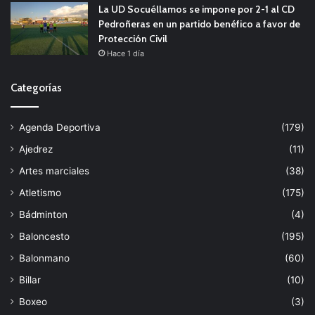
La UD Socuéllamos se impone por 2-1 al CD
Pedroñeras en un partido benéfico a favor de
Protección Civil
Hace 1 día
Categorías
Agenda Deportiva
(179)
Ajedrez
(11)
Artes marciales
(38)
Atletismo
(175)
Bádminton
(4)
Baloncesto
(195)
Balonmano
(60)
Billar
(10)
Boxeo
(3)