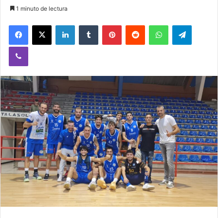
1 minuto de lectura
Facebook
X
LinkedIn
Tumblr
Pinterest
Reddit
WhatsApp
Telegram
Viber