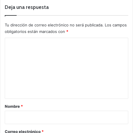
Deja una respuesta
Tu dirección de correo electrónico no será publicada.
Los campos
obligatorios están marcados con
*
C
o
m
e
n
t
a
r
Nombre
*
i
o
*
Correo electrónico
*