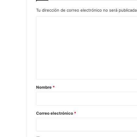
Tu dirección de correo electrónico no será publicada
C
o
m
e
n
t
a
r
Nombre
*
i
o
*
Correo electrónico
*