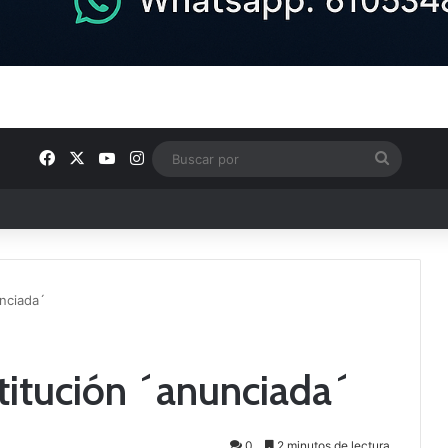
Facebook
X
YouTube
Instagram
Buscar
por
ntos clave en el fútbol comarcal
nciada´
titución ´anunciada´
0
2 minutos de lectura