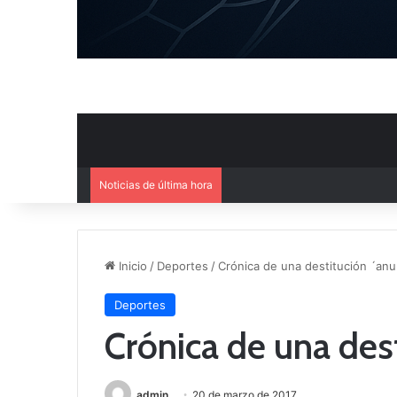
Noticias de última hora
Mercado de Fichajes: Movimie
Inicio
/
Deportes
/
Crónica de una destitución ´anu
Deportes
Crónica de una des
admin
20 de marzo de 2017