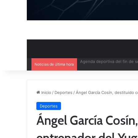
Noticias de última hora
Ya se conoce el calendario d
Inicio
/
Deportes
/
Ángel García Cosín, destituido
Deportes
Ángel García Cosín
entrenador del Yu