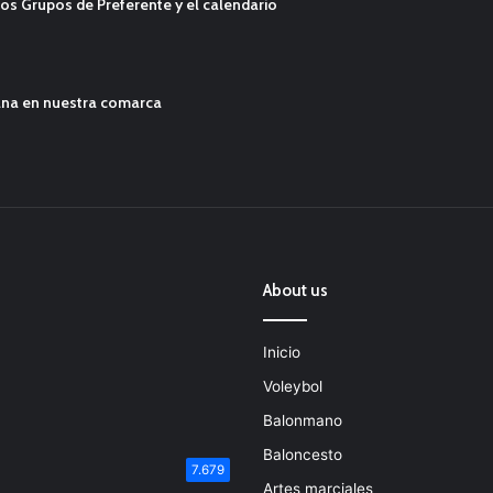
os Grupos de Preferente y el calendario
ana en nuestra comarca
About us
Inicio
Voleybol
Balonmano
Baloncesto
7.679
Artes marciales