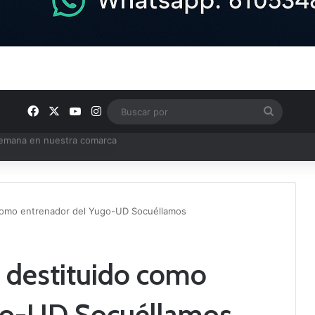
Facebook
X
YouTube
Instagram
Buscar
por
e Tercera RFEF
 como entrenador del Yugo-UD Socuéllamos
, destituido como
go-UD Socuéllamos