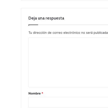
Deja una respuesta
Tu dirección de correo electrónico no será publicada
C
o
m
e
n
t
a
r
Nombre
*
i
o