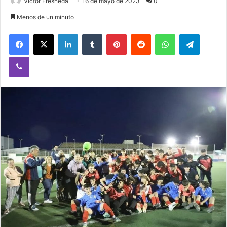
Victor Fresneda
16 de mayo de 2023
0
Menos de un minuto
Facebook
X
LinkedIn
Tumblr
Pinterest
Reddit
WhatsApp
Telegram
Viber