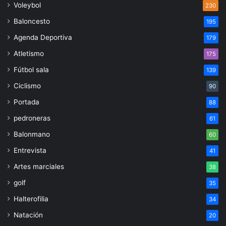
Voleybol
230
Baloncesto
195
Agenda Deportiva
179
Atletismo
175
Fútbol sala
139
Ciclismo
90
Portada
88
pedroneras
61
Balonmano
60
Entrevista
41
Artes marciales
38
golf
35
Halterofilia
34
Natación
20