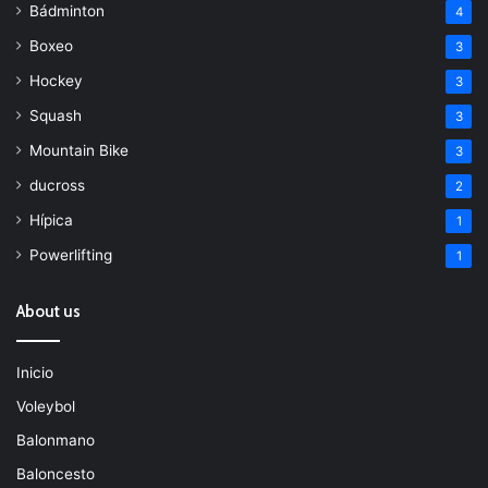
Bádminton
4
Boxeo
3
Hockey
3
Squash
3
Mountain Bike
3
ducross
2
Hípica
1
Powerlifting
1
About us
Inicio
Voleybol
Balonmano
Baloncesto