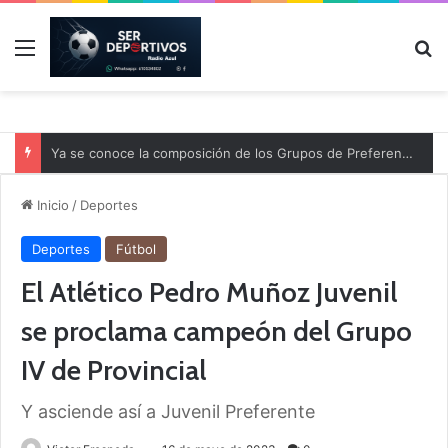
Menú
B
Ya se conoce la composición de los Grupos de Preferente y el calendario
Inicio
/
Deportes
Deportes
Fútbol
El Atlético Pedro Muñoz Juvenil
se proclama campeón del Grupo
IV de Provincial
Y asciende así a Juvenil Preferente