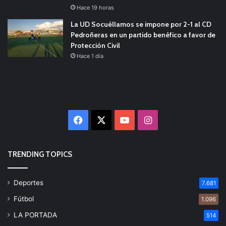
Hace 19 horas
La UD Socuéllamos se impone por 2-1 al CD
Pedroñeras en un partido benéfico a favor de
Protección Civil
Hace 1 día
Facebook
X
YouTube
Instagram
TRENDING TOPICS
Deportes
7.681
Fútbol
1.096
LA PORTADA
514