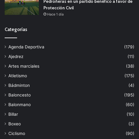
Pedroñeras en un partido benéfico a favor de
Protección Civil
Hace 1 día
Categorías
Agenda Deportiva
(179)
Ajedrez
(11)
Artes marciales
(38)
Atletismo
(175)
Bádminton
(4)
Baloncesto
(195)
Balonmano
(60)
Billar
(10)
Boxeo
(3)
Ciclismo
(90)