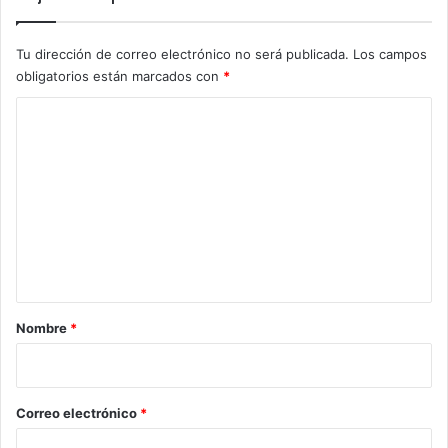
Tu dirección de correo electrónico no será publicada.
Los campos
obligatorios están marcados con
*
C
o
m
e
n
t
a
r
Nombre
*
i
o
*
Correo electrónico
*