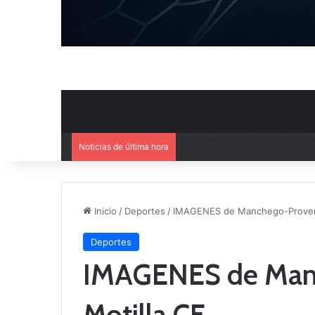
Noticias de última hora
El CB Villarrobledo y el CB Cri
Inicio
/
Deportes
/
IMAGENES de Manchego-Provenc
Deportes
IMAGENES de Manc
Motilla CF