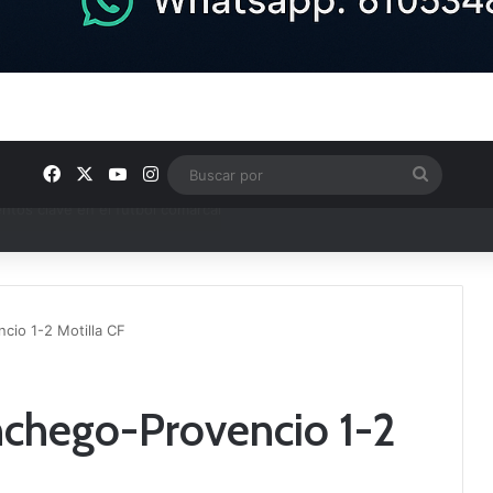
Facebook
X
YouTube
Instagram
Buscar
por
ptana continúan perfilando sus plantillas
io 1-2 Motilla CF
hego-Provencio 1-2