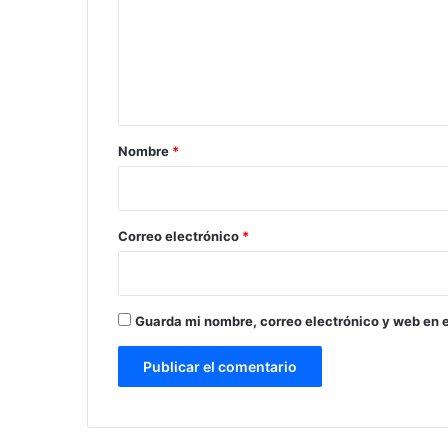
e
n
t
a
r
Nombre
*
i
o
*
Correo electrónico
*
Guarda mi nombre, correo electrónico y web en 