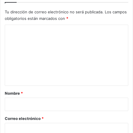
Tu dirección de correo electrónico no será publicada.
Los campos
obligatorios están marcados con
*
C
o
m
e
n
t
a
r
Nombre
*
i
o
*
Correo electrónico
*