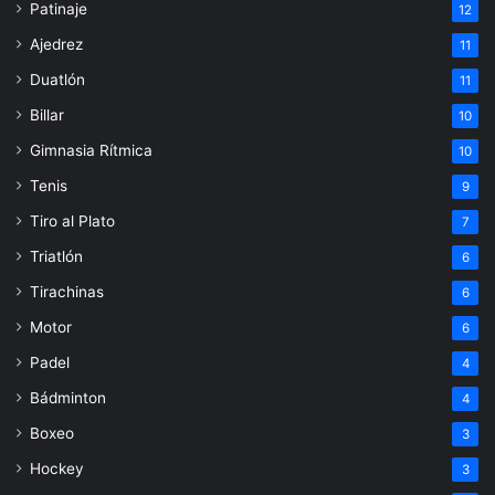
Patinaje
12
Ajedrez
11
Duatlón
11
Billar
10
Gimnasia Rítmica
10
Tenis
9
Tiro al Plato
7
Triatlón
6
Tirachinas
6
Motor
6
Padel
4
Bádminton
4
Boxeo
3
Hockey
3