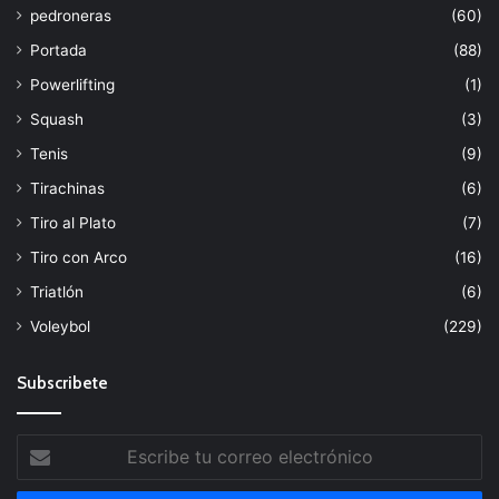
pedroneras
(60)
Portada
(88)
Powerlifting
(1)
Squash
(3)
Tenis
(9)
Tirachinas
(6)
Tiro al Plato
(7)
Tiro con Arco
(16)
Triatlón
(6)
Voleybol
(229)
Subscribete
Escribe
tu
correo