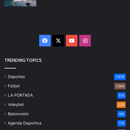
Facebook
X
YouTube
Instagram
TRENDING TOPICS
Deportes
7.678
Fútbol
1.094
LA PORTADA
514
Voleybol
229
Baloncesto
195
Agenda Deportiva
179