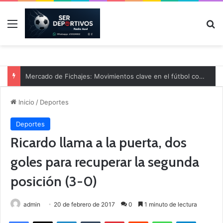
Menú
B
Mercado de Fichajes: Movimientos clave en el fútbol comarcal
Inicio
/
Deportes
Deportes
Ricardo llama a la puerta, dos
goles para recuperar la segunda
posición (3-0)
admin
20 de febrero de 2017
0
1 minuto de lectura
Facebook
X
LinkedIn
Tumblr
Pinterest
Reddit
WhatsApp
Telegram