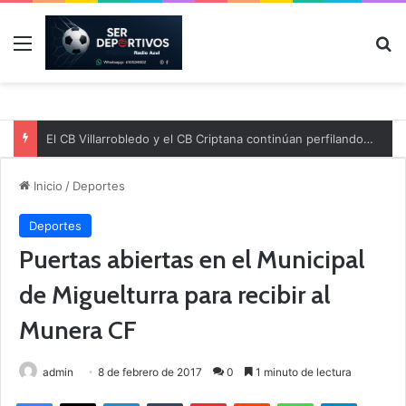
Menú
B
El CB Villarrobledo y el CB Criptana continúan perfilando sus plantillas
Inicio
/
Deportes
Deportes
Puertas abiertas en el Municipal
de Miguelturra para recibir al
Munera CF
admin
8 de febrero de 2017
0
1 minuto de lectura
Facebook
X
LinkedIn
Tumblr
Pinterest
Reddit
WhatsApp
Telegram