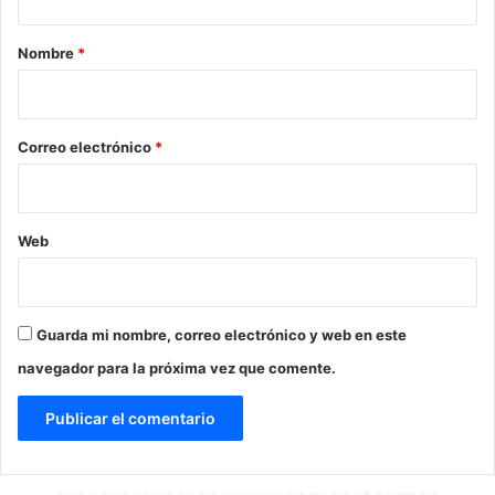
a
r
Nombre
*
i
o
*
Correo electrónico
*
Web
Guarda mi nombre, correo electrónico y web en este
navegador para la próxima vez que comente.