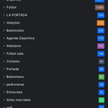
Fútbol
1.093
LA PORTADA
514
Voleybol
229
Baloncesto
195
Agenda Deportiva
179
Atletismo
175
Fútbol sala
139
Ciclismo
90
Portada
88
Balonmano
60
pedroneras
59
Entrevista
41
Artes marciales
38
golf
34