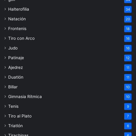
Halterofilia
34
Natación
20
Frontenis
18
Tiro con Arco
16
Judo
16
Patinaje
12
Ajedrez
11
Duatlón
11
Billar
10
Gimnasia Rítmica
10
Tenis
9
Tiro al Plato
7
Triatlón
6
Tirachinas
6