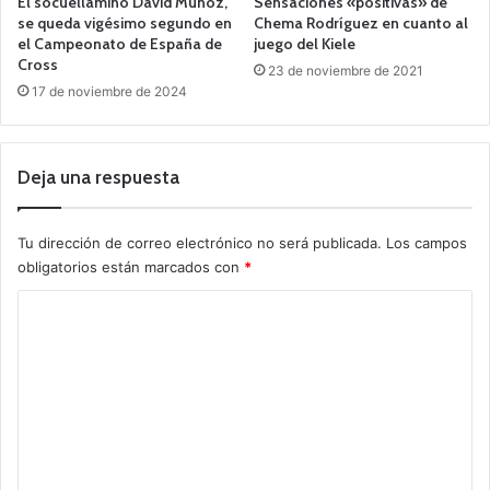
El socuellamino David Muñoz,
Sensaciones «positivas» de
se queda vigésimo segundo en
Chema Rodríguez en cuanto al
el Campeonato de España de
juego del Kiele
Cross
23 de noviembre de 2021
17 de noviembre de 2024
Deja una respuesta
Tu dirección de correo electrónico no será publicada.
Los campos
obligatorios están marcados con
*
C
o
m
e
n
t