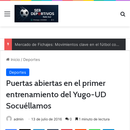
Menú
B
Mercado de Fichajes: Movimientos clave en el fútbol comarcal
Inicio
/
Deportes
Deportes
Puertas abiertas en el primer
entrenamiento del Yugo-UD
Socuéllamos
admin
13 de julio de 2016
0
1 minuto de lectura
Facebook
X
LinkedIn
Tumblr
Pinterest
Reddit
WhatsApp
Telegram