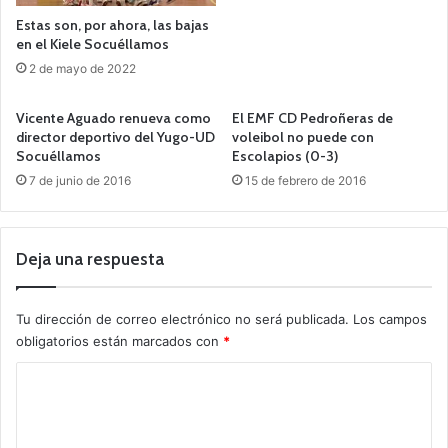
Estas son, por ahora, las bajas
en el Kiele Socuéllamos
2 de mayo de 2022
Vicente Aguado renueva como
El EMF CD Pedroñeras de
director deportivo del Yugo-UD
voleibol no puede con
Socuéllamos
Escolapios (0-3)
7 de junio de 2016
15 de febrero de 2016
Deja una respuesta
Tu dirección de correo electrónico no será publicada.
Los campos
obligatorios están marcados con
*
C
o
m