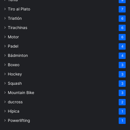
Tiro al Plato
7
Triatlón
6
Tirachinas
6
Motor
6
Padel
4
Bádminton
4
Boxeo
3
Hockey
3
Squash
3
Mountain Bike
3
ducross
2
Hípica
1
Powerlifting
1