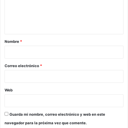
e
n
t
a
r
Nombre
*
i
o
*
Correo electrónico
*
Web
Guarda mi nombre, correo electrónico y web en este
navegador para la próxima vez que comente.