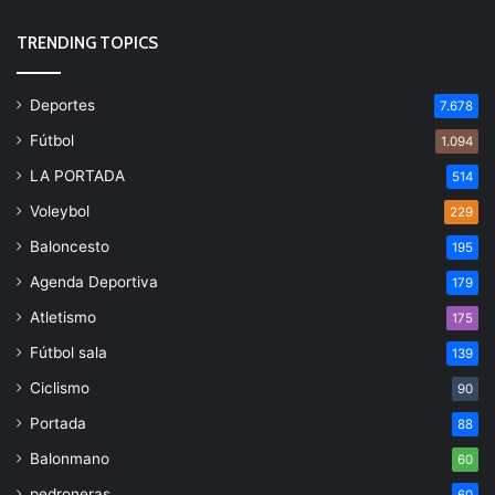
TRENDING TOPICS
Deportes
7.678
Fútbol
1.094
LA PORTADA
514
Voleybol
229
Baloncesto
195
Agenda Deportiva
179
Atletismo
175
Fútbol sala
139
Ciclismo
90
Portada
88
Balonmano
60
pedroneras
60