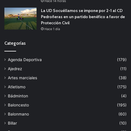
Hace 14 horas
La UD Socuéllamos se impone por 2-1 al CD
Pedroñeras en un partido benéfico a favor de
Protección Civil
Hace 1 día
Categorías
Agenda Deportiva
(179)
Ajedrez
(11)
Artes marciales
(38)
Atletismo
(175)
Bádminton
(4)
Baloncesto
(195)
Balonmano
(60)
Billar
(10)