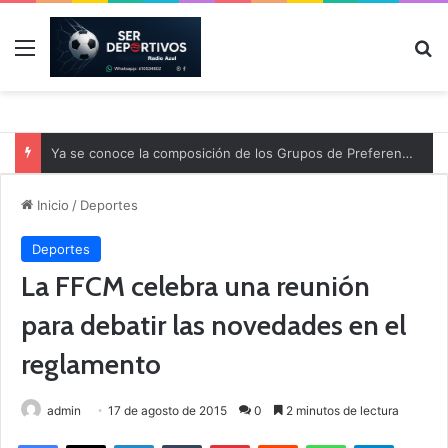
Menú
B
Ya se conoce la composición de los Grupos de Preferente y el calendario
Inicio
/
Deportes
Deportes
La FFCM celebra una reunión
para debatir las novedades en el
reglamento
admin
17 de agosto de 2015
0
2 minutos de lectura
Facebook
X
LinkedIn
Tumblr
Pinterest
Reddit
WhatsApp
Telegram