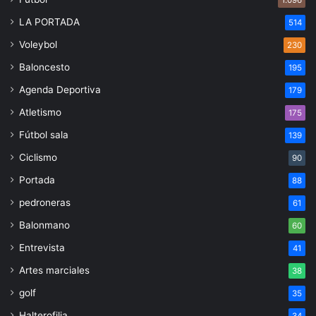
LA PORTADA
514
Voleybol
230
Baloncesto
195
Agenda Deportiva
179
Atletismo
175
Fútbol sala
139
Ciclismo
90
Portada
88
pedroneras
61
Balonmano
60
Entrevista
41
Artes marciales
38
golf
35
Halterofilia
34