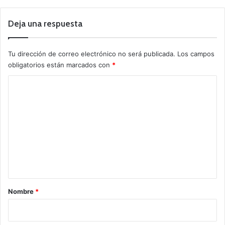
Deja una respuesta
Tu dirección de correo electrónico no será publicada.
Los campos
obligatorios están marcados con
*
C
o
m
e
n
t
a
r
Nombre
*
i
o