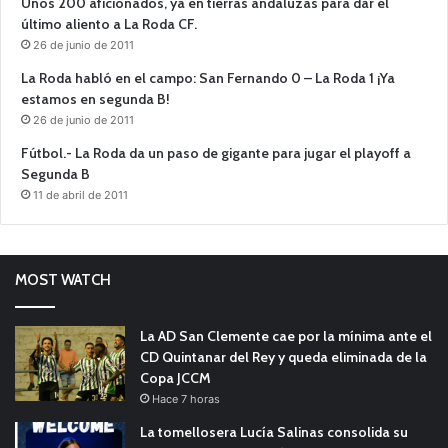
Unos 200 aficionados, ya en tierras andaluzas para dar el
último aliento a La Roda CF.
26 de junio de 2011
La Roda habló en el campo: San Fernando 0 – La Roda 1 ¡Ya
estamos en segunda B!
26 de junio de 2011
Fútbol.- La Roda da un paso de gigante para jugar el playoff a
Segunda B
11 de abril de 2011
MOST WATCH
La AD San Clemente cae por la mínima ante el
CD Quintanar del Rey y queda eliminada de la
Copa JCCM
Hace 7 horas
La tomellosera Lucía Salinas consolida su