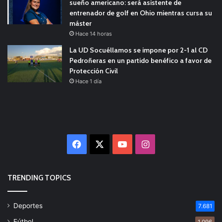
sueño americano: será asistente de
entrenador de golf en Ohio mientras cursa su
máster
Hace 14 horas
La UD Socuéllamos se impone por 2-1 al CD
Pedroñeras en un partido benéfico a favor de
Protección Civil
Hace 1 día
Facebook
X
YouTube
Instagram
TRENDING TOPICS
Deportes
7.681
Fútbol
1.096