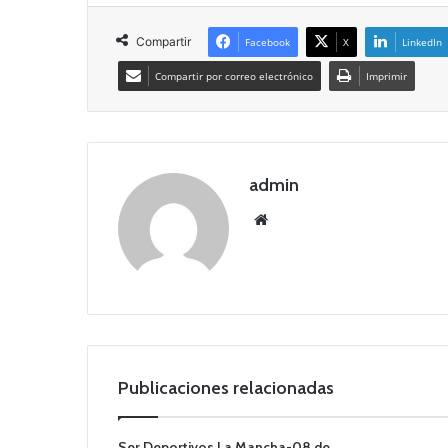
Compartir
Facebook
X
LinkedIn
Compartir por correo electrónico
Imprimir
admin
Siti
o
we
b
Publicaciones relacionadas
Ser Deportivos La Mancha-08 de