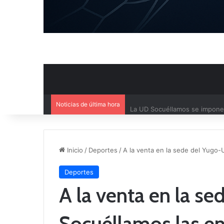
Noticias de última hora
La UD Socuéllamos se impone p
Inicio
/
Deportes
/
A la venta en la sede del Yugo-
Deportes
A la venta en la s
Socuéllamos las en