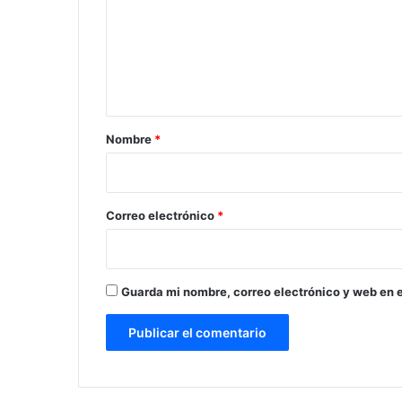
e
n
t
a
r
Nombre
*
i
o
*
Correo electrónico
*
Guarda mi nombre, correo electrónico y web en 