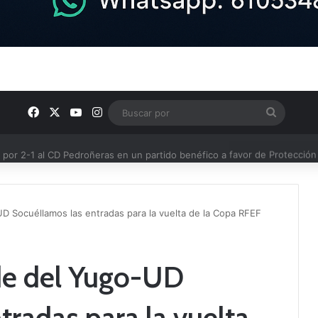
Facebook
X
YouTube
Instagram
Buscar
por
or 2-1 al CD Pedroñeras en un partido benéfico a favor de Protección 
UD Socuéllamos las entradas para la vuelta de la Copa RFEF
ede del Yugo-UD
tradas para la vuelta