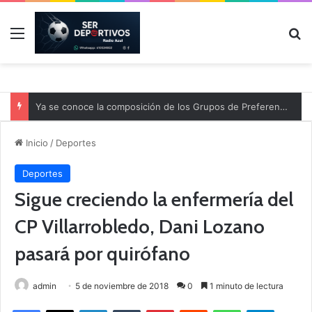
Menú
B
Ya se conoce la composición de los Grupos de Preferente y el calendario
Inicio
/
Deportes
Deportes
Sigue creciendo la enfermería del
CP Villarrobledo, Dani Lozano
pasará por quirófano
admin
5 de noviembre de 2018
0
1 minuto de lectura
Facebook
X
LinkedIn
Tumblr
Pinterest
Reddit
WhatsApp
Telegram