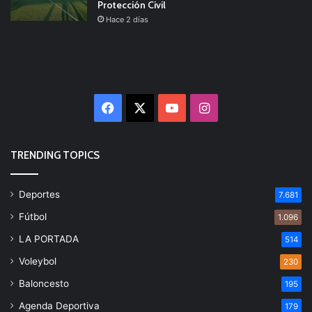
Protección Civil
Hace 2 días
Facebook
X
YouTube
Instagram
TRENDING TOPICS
Deportes
7.681
Fútbol
1.096
LA PORTADA
514
Voleybol
230
Baloncesto
195
Agenda Deportiva
179