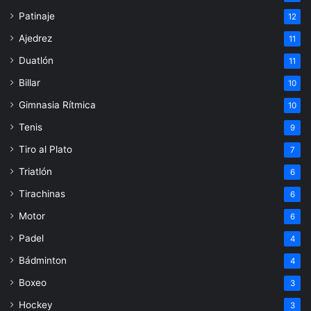
Patinaje
12
Ajedrez
11
Duatlón
11
Billar
10
Gimnasia Rítmica
10
Tenis
9
Tiro al Plato
7
Triatlón
6
Tirachinas
6
Motor
6
Padel
4
Bádminton
4
Boxeo
3
Hockey
3