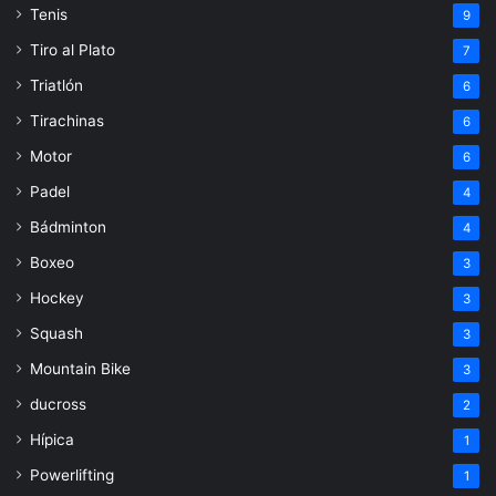
Tenis
9
Tiro al Plato
7
Triatlón
6
Tirachinas
6
Motor
6
Padel
4
Bádminton
4
Boxeo
3
Hockey
3
Squash
3
Mountain Bike
3
ducross
2
Hípica
1
Powerlifting
1