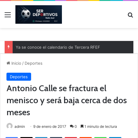
Menú
B
Ya se conoce el calendario de Tercera RFEF
Inicio
/
Deportes
Deportes
Antonio Calle se fractura el
menisco y será baja cerca de dos
meses
admin
9 de enero de 2017
0
1 minuto de lectura
Facebook
X
LinkedIn
Tumblr
Pinterest
Reddit
WhatsApp
Telegram