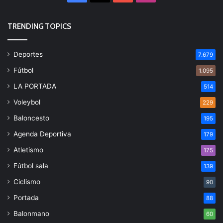
TRENDING TOPICS
Deportes
7.679
Fútbol
1.095
LA PORTADA
514
Voleybol
229
Baloncesto
195
Agenda Deportiva
179
Atletismo
175
Fútbol sala
139
Ciclismo
90
Portada
88
Balonmano
60