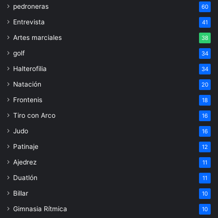
pedroneras
60
Entrevista
41
Artes marciales
38
golf
34
Halterofilia
34
Natación
20
Frontenis
18
Tiro con Arco
16
Judo
16
Patinaje
12
Ajedrez
11
Duatlón
11
Billar
10
Gimnasia Rítmica
10