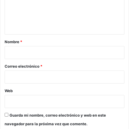
e
n
t
a
r
Nombre
*
i
o
*
Correo electrónico
*
Web
Guarda mi nombre, correo electrónico y web en este
navegador para la próxima vez que comente.