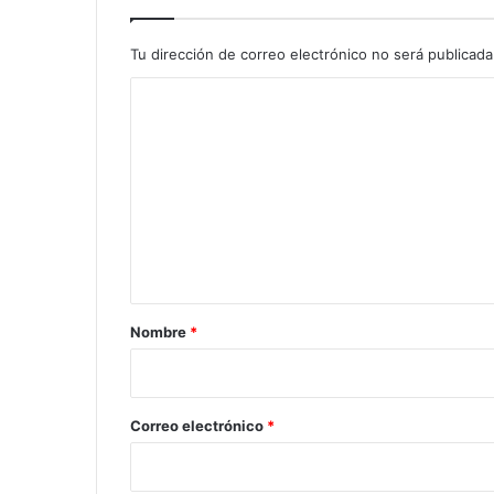
Tu dirección de correo electrónico no será publicada
C
o
m
e
n
t
a
r
Nombre
*
i
o
*
Correo electrónico
*