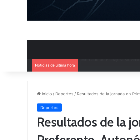
Noticias de última hora
El CB Villarrobledo y el CB Cri
Inicio
/
Deportes
/
Resultados de la jornada en Pr
Deportes
Resultados de la j
Preferente, Auton