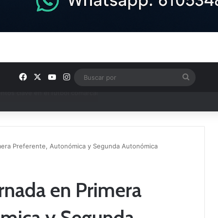
Facebook
X
YouTube
Instagram
Buscar
por
ptana continúan perfilando sus plantillas
imera Preferente, Autonómica y Segunda Autonómica
ornada en Primera
ómica y Segunda