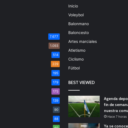
Inicio
Voleybol
Balonmano
Baloncesto
7.677
Artes marciales
1.093
Atletismo
514
Ciclismo
229
Fútbol
195
BEST VIEWED
179
175
Agenda depor
139
fin de seman
90
nuestra com
Hace 7 horas
88
Ya se conoce