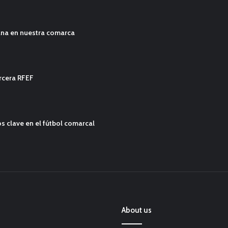
ana en nuestra comarca
ercera RFEF
s clave en el fútbol comarcal
About us