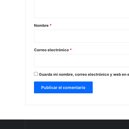
t
a
r
Nombre
*
i
o
*
Correo electrónico
*
Guarda mi nombre, correo electrónico y web en 