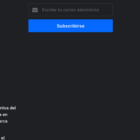
Escribe
tu
correo
electrónico
tiva del
a en
arca
 el