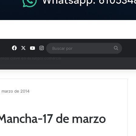
Facebook
X
YouTube
Instagram
Buscar
por
ptana continúan perfilando sus plantillas
e marzo de 2014
 Mancha-17 de marzo