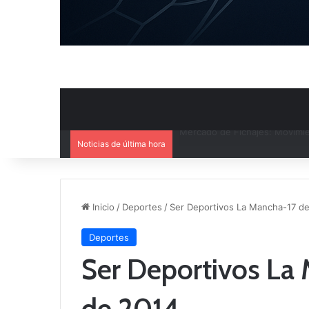
Noticias de última hora
El CB Villarrobledo y el CB Cri
Inicio
/
Deportes
/
Ser Deportivos La Mancha-17 d
Deportes
Ser Deportivos La
de 2014