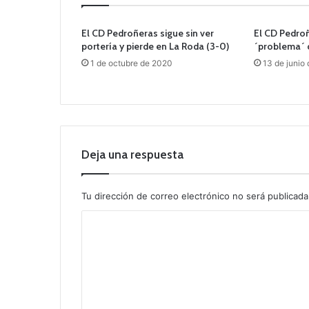
El CD Pedroñeras sigue sin ver
El CD Pedroñ
portería y pierde en La Roda (3-0)
´problema´ d
1 de octubre de 2020
13 de junio
Deja una respuesta
Tu dirección de correo electrónico no será publicada
C
o
m
e
n