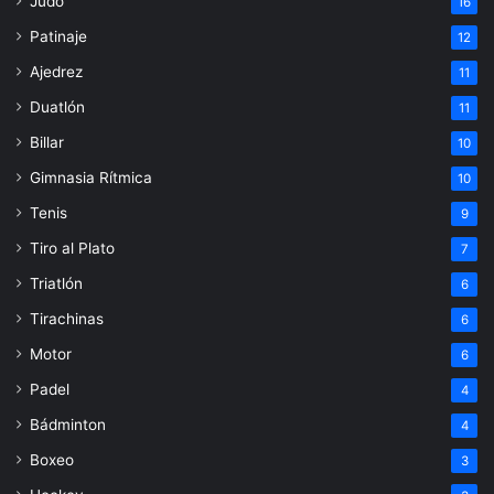
Judo
16
Patinaje
12
Ajedrez
11
Duatlón
11
Billar
10
Gimnasia Rítmica
10
Tenis
9
Tiro al Plato
7
Triatlón
6
Tirachinas
6
Motor
6
Padel
4
Bádminton
4
Boxeo
3