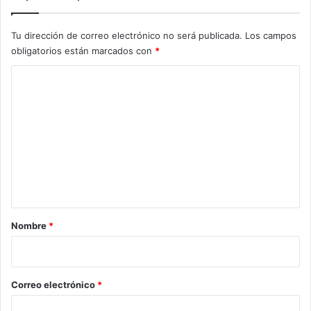
Tu dirección de correo electrónico no será publicada.
Los campos
obligatorios están marcados con
*
C
o
m
e
n
t
a
r
Nombre
*
i
o
*
Correo electrónico
*