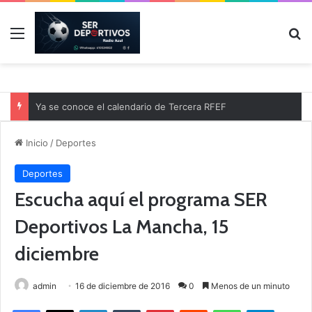
Menú
B
Ya se conoce el calendario de Tercera RFEF
Inicio
/
Deportes
Deportes
Escucha aquí el programa SER
Deportivos La Mancha, 15
diciembre
admin
16 de diciembre de 2016
0
Menos de un minuto
Facebook
X
LinkedIn
Tumblr
Pinterest
Reddit
WhatsApp
Telegram