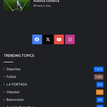
nuestra comarca
Hace 2 días
Facebook
X
YouTube
Instagram
TRENDING TOPICS
Deportes
7.679
Fútbol
1.095
LA PORTADA
514
Voleybol
229
Baloncesto
195