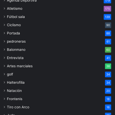
Agenda Deportiva
179
Atletismo
175
Fútbol sala
139
Ciclismo
90
Portada
88
pedroneras
61
Balonmano
60
Entrevista
41
Artes marciales
38
golf
34
Halterofilia
34
Natación
20
Frontenis
18
Tiro con Arco
16