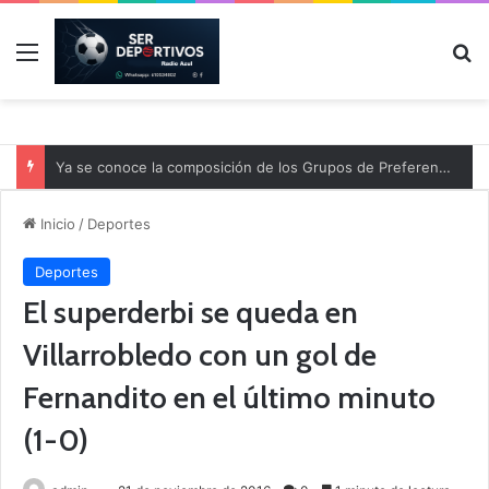
Menú
B
Ya se conoce la composición de los Grupos de Preferente y el calendario
Inicio
/
Deportes
Deportes
El superderbi se queda en
Villarrobledo con un gol de
Fernandito en el último minuto
(1-0)