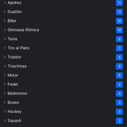
Ajedrez
11
Duatlón
11
Billar
10
Gimnasia Rítmica
10
Tenis
9
Tiro al Plato
7
Triatlón
6
Tirachinas
6
Motor
6
Padel
4
Bádminton
4
Boxeo
3
Hockey
3
Squash
3