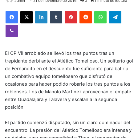
admin
21 de noviembre de 2016
0
1 minuto de lectura
Facebook
X
LinkedIn
Tumblr
Pinterest
Reddit
WhatsApp
Telegram
Viber
El CP Villarrobledo se llevó los tres puntos tras un
trepidante derbi ante el Atlético Tomelloso. Un solitario gol
de Fernandito en el descuento fue suficiente para batir a
un combativo equipo tomellosero que disfrutó de
ocasiones para haber podido robarle los tres puntos a los
roblenses. Los de Manolo Martínez aprovechan el empate
entre Guadalajara y Talavera y escalan a la segunda
posición.
El partido comenzó disputado, sin un claro dominador del
encuentro. La presión del Atlético Tomelloso era intensa y
no dejaba jugar con comodidad a Theo, el generador de