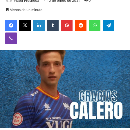
Victor Fresneda
10 de enero de 2024
0
Menos de un minuto
Facebook
X
LinkedIn
Tumblr
Pinterest
Reddit
WhatsApp
Telegram
Viber