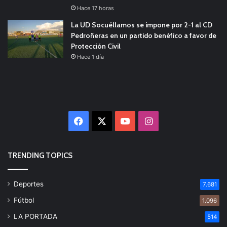
Hace 17 horas
La UD Socuéllamos se impone por 2-1 al CD
Pedroñeras en un partido benéfico a favor de
Protección Civil
Hace 1 día
Facebook
X
YouTube
Instagram
TRENDING TOPICS
Deportes
7.681
Fútbol
1.096
LA PORTADA
514