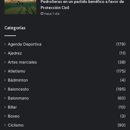
Pedroñeras en un partido benéfico a favor de
Protección Civil
Hace 1 día
Categorías
Agenda Deportiva
(179)
Ajedrez
(11)
Artes marciales
(38)
Atletismo
(175)
Bádminton
(4)
Baloncesto
(195)
Balonmano
(60)
Billar
(10)
Boxeo
(3)
Ciclismo
(90)