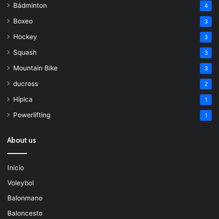
Bádminton
4
Boxeo
3
Hockey
3
Squash
3
Mountain Bike
3
ducross
2
Hípica
1
Powerlifting
1
About us
Inicio
Voleybol
Balonmano
Baloncesto