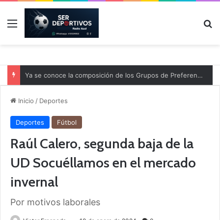
Menú
B
Ya se conoce la composición de los Grupos de Preferente y el calendario
Inicio
/
Deportes
Deportes
Fútbol
Raúl Calero, segunda baja de la
UD Socuéllamos en el mercado
invernal
Por motivos laborales