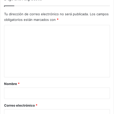
Tu dirección de correo electrónico no será publicada.
Los campos
obligatorios están marcados con
*
C
o
m
e
n
t
a
r
Nombre
*
i
o
*
Correo electrónico
*