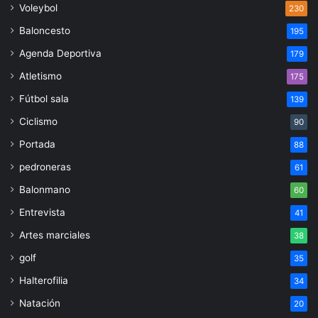
Voleybol
230
Baloncesto
195
Agenda Deportiva
179
Atletismo
175
Fútbol sala
139
Ciclismo
90
Portada
88
pedroneras
61
Balonmano
60
Entrevista
41
Artes marciales
38
golf
35
Halterofilia
34
Natación
20