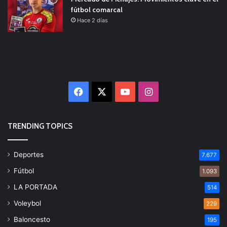
fútbol comarcal
Hace 2 días
Facebook
X
YouTube
Instagram
TRENDING TOPICS
Deportes
7.677
Fútbol
1.093
LA PORTADA
514
Voleybol
229
Baloncesto
195