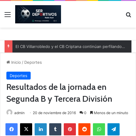
Menú
B
El CB Villarrobledo y el CB Criptana continúan perfilando sus plantillas
Inicio
/
Deportes
Deportes
Resultados de la jornada en
Segunda B y Tercera División
admin
20 de noviembre de 2016
0
Menos de un minuto
Facebook
X
LinkedIn
Tumblr
Pinterest
Reddit
WhatsApp
Telegram