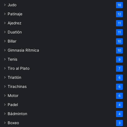
Judo
16
Patinaje
12
Ajedrez
11
Duatlón
11
Billar
10
Gimnasia Rítmica
10
Tenis
9
Tiro al Plato
7
Triatlón
6
Tirachinas
6
Motor
6
Padel
4
Bádminton
4
Boxeo
3