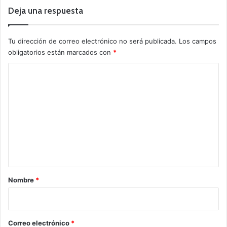
Deja una respuesta
Tu dirección de correo electrónico no será publicada.
Los campos
obligatorios están marcados con
*
C
o
m
e
n
t
a
r
Nombre
*
i
o
*
Correo electrónico
*