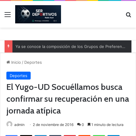
Menú
B
Ya se conoce la composición de los Grupos de Preferente y el calendario
Inicio
/
Deportes
Deportes
El Yugo-UD Socuéllamos busca
confirmar su recuperación en una
jornada atípica
admin
2 de noviembre de 2016
0
1 minuto de lectura
Facebook
X
LinkedIn
Tumblr
Pinterest
Reddit
WhatsApp
Telegram