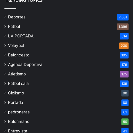
TRENDING TOPICS
Deportes
7.681
Fútbol
1.096
LA PORTADA
514
Voleybol
230
Baloncesto
195
Agenda Deportiva
179
Atletismo
175
Fútbol sala
139
Ciclismo
90
Portada
88
pedroneras
61
Balonmano
60
Entrevista
41