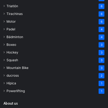
Triatlón
6
Tirachinas
6
Motor
6
Padel
4
Bádminton
4
Boxeo
3
Hockey
3
Squash
3
Mountain Bike
3
ducross
2
Hípica
1
Powerlifting
1
About us