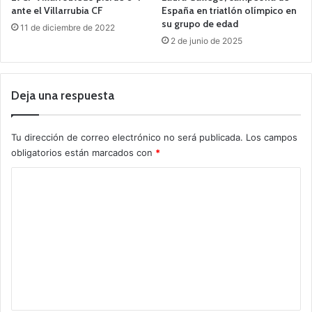
ante el Villarrubia CF
España en triatlón olímpico en
su grupo de edad
11 de diciembre de 2022
2 de junio de 2025
Deja una respuesta
Tu dirección de correo electrónico no será publicada.
Los campos
obligatorios están marcados con
*
C
o
m
e
n
t
a