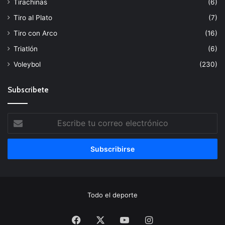
Tirachinas
(6)
Tiro al Plato
(7)
Tiro con Arco
(16)
Triatlón
(6)
Voleybol
(230)
Subscribete
Escribe
tu
correo
electrónico
Todo el deporte
Facebook
X
YouTube
Instagram