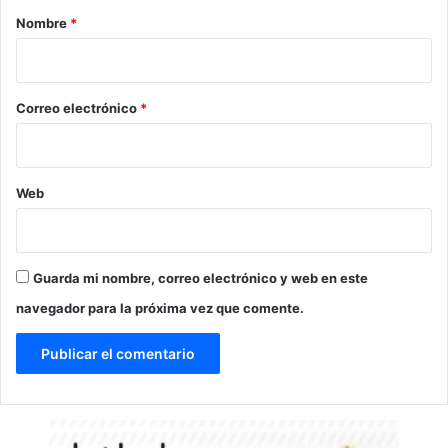
r
Nombre
*
i
o
*
Correo electrónico
*
Web
Guarda mi nombre, correo electrónico y web en este
navegador para la próxima vez que comente.