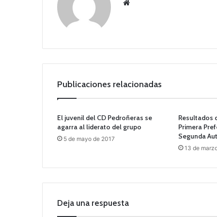
Siti
o
we
b
Publicaciones relacionadas
El juvenil del CD Pedroñeras se
Resultados d
agarra al liderato del grupo
Primera Pref
Segunda Au
5 de mayo de 2017
13 de marz
Deja una respuesta