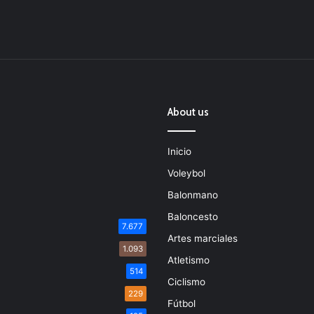
About us
Inicio
Voleybol
Balonmano
Baloncesto
7.677
Artes marciales
1.093
Atletismo
514
Ciclismo
229
Fútbol