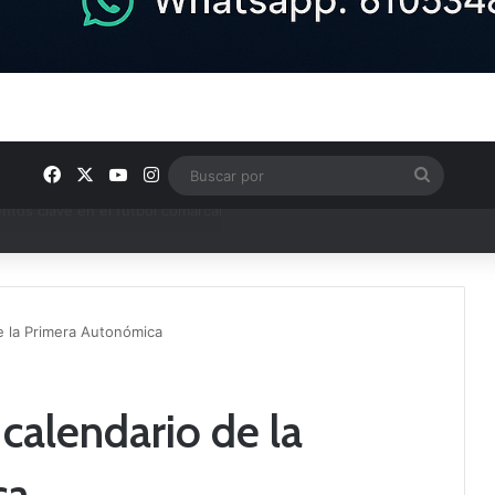
Facebook
X
YouTube
Instagram
Buscar
por
ptana continúan perfilando sus plantillas
e la Primera Autonómica
calendario de la
ca