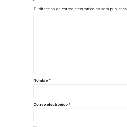
Tu dirección de correo electrónico no será publicada
C
o
m
e
n
t
a
r
Nombre
*
i
o
*
Correo electrónico
*