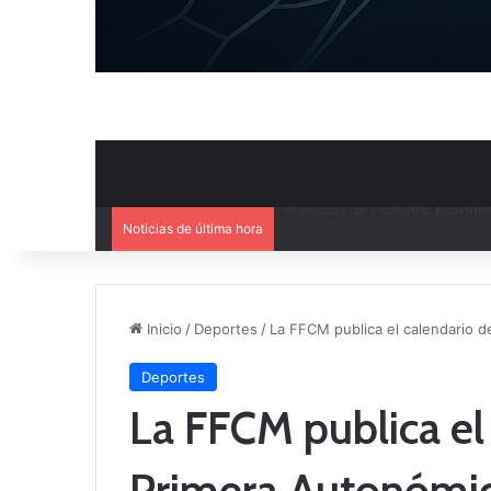
Noticias de última hora
El CB Villarrobledo y el CB Cri
Inicio
/
Deportes
/
La FFCM publica el calendario d
Deportes
La FFCM publica el 
Primera Autonómi