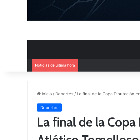
Noticias de última hora
El CB Villarrobledo y el CB Cri
Inicio
/
Deportes
/
La final de la Copa Diputación e
Deportes
La final de la Copa
Atlético Tomelloso