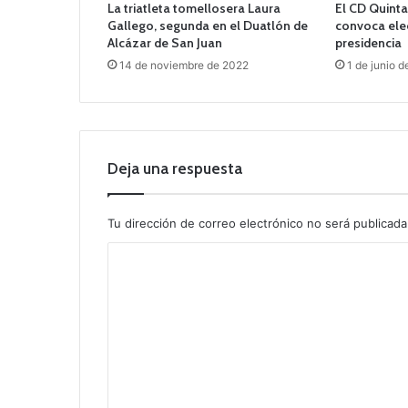
La triatleta tomellosera Laura
El CD Quinta
Gallego, segunda en el Duatlón de
convoca elec
Alcázar de San Juan
presidencia
14 de noviembre de 2022
1 de junio 
Deja una respuesta
Tu dirección de correo electrónico no será publicada
C
o
m
e
n
t