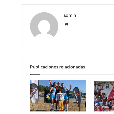
admin
Siti
o
we
b
Publicaciones relacionadas