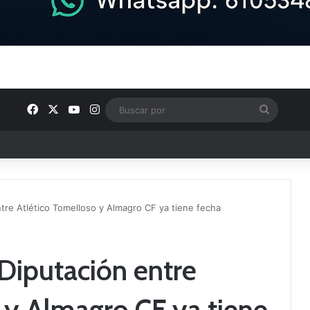
Facebook
X
YouTube
Instagram
Buscar
por
ptana continúan perfilando sus plantillas
ntre Atlético Tomelloso y Almagro CF ya tiene fecha
 Diputación entre
 y Almagro CF ya tiene