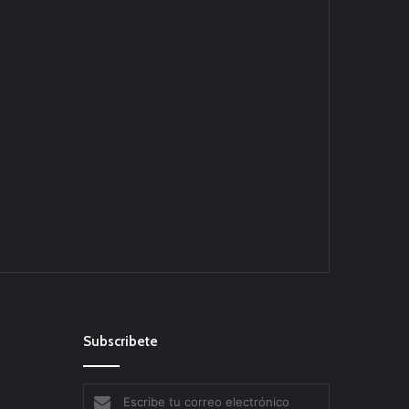
Subscribete
Escribe