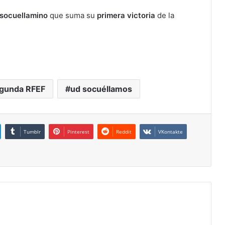
socuellamino
que suma su
primera victoria
de la
gunda RFEF
ud socuéllamos
Tumblr
Pinterest
Reddit
VKontakte