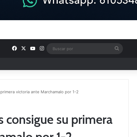
Facebook
X
YouTube
Instagram
Buscar
por
ntos clave en el fútbol comarcal
primera victoria ante Marchamalo por 1-2
 consigue su primera
hamalo por 1-2