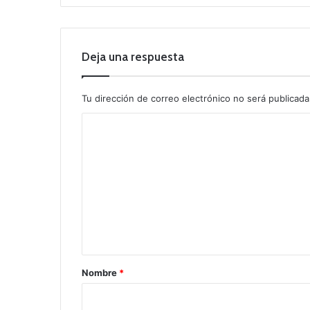
Deja una respuesta
Tu dirección de correo electrónico no será publicada
C
o
m
e
n
t
a
r
Nombre
*
i
o