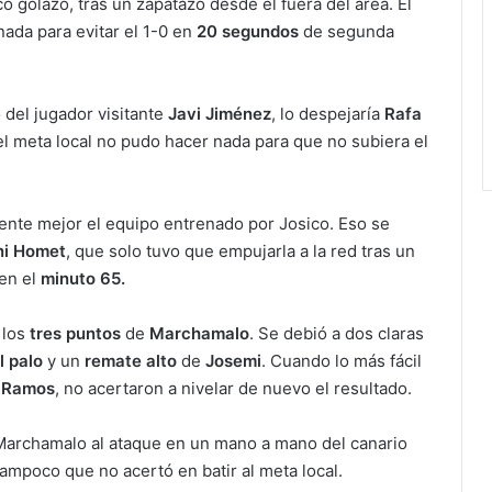
co golazo, tras un zapatazo desde el fuera del área. El
ada para evitar el 1-0 en
20 segundos
de segunda
 del jugador visitante
Javi Jiménez
, lo despejaría
Rafa
el meta local no pudo hacer nada para que no subiera el
nte mejor el equipo entrenado por Josico. Eso se
ni Homet
, que solo tuvo que empujarla a la red tras un
 en el
minuto 65.
 los
tres puntos
de
Marchamalo
. Se debió a dos claras
l palo
y un
remate alto
de
Josemi
. Cuando lo más fácil
 Ramos
, no acertaron a nivelar de nuevo el resultado.
Marchamalo al ataque en un mano a mano del canario
tampoco que no acertó en batir al meta local.