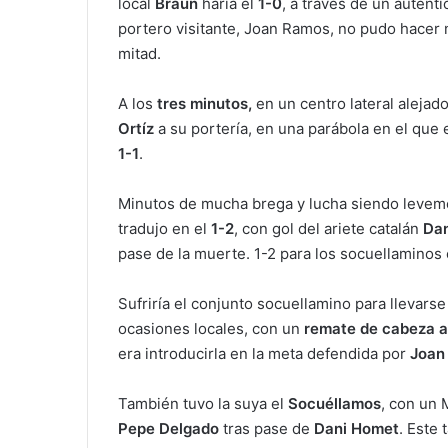
local
Braun
haría el
1-0
, a través de un auténti
portero visitante, Joan Ramos, no pudo hacer n
mitad.
A los
tres minutos,
en un centro lateral alejado
Ortíz
a su portería, en una parábola en el que 
1-1
.
Minutos de mucha brega y lucha siendo leveme
tradujo en el
1-2
, con gol del ariete catalán
Da
pase de la muerte. 1-2 para los socuellaminos
Sufriría el conjunto socuellamino para llevarse
ocasiones locales, con un
remate de cabeza a
era introducirla en la meta defendida por
Joan
También tuvo la suya el
Socuéllamos
, con un 
Pepe Delgado
tras pase de
Dani Homet
. Este 