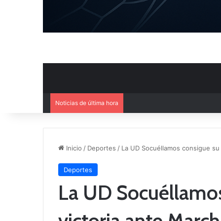
Noticias de última hora
Mercado de Fichajes: Movimie
Inicio
/
Deportes
/
La UD Socuéllamos consigue su 
Deportes
La UD Socuéllamos
victoria ante Marc