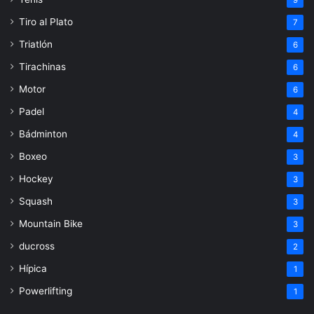
9
Tiro al Plato
7
Triatlón
6
Tirachinas
6
Motor
6
Padel
4
Bádminton
4
Boxeo
3
Hockey
3
Squash
3
Mountain Bike
3
ducross
2
Hípica
1
Powerlifting
1