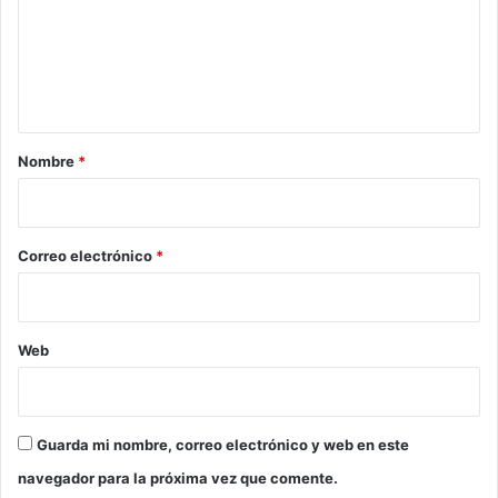
e
n
t
a
r
Nombre
*
i
o
*
Correo electrónico
*
Web
Guarda mi nombre, correo electrónico y web en este
navegador para la próxima vez que comente.