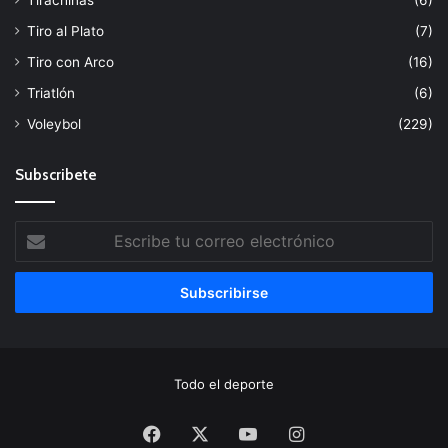
Tirachinas
(6)
Tiro al Plato
(7)
Tiro con Arco
(16)
Triatlón
(6)
Voleybol
(229)
Subscribete
Escribe
tu
correo
electrónico
Todo el deporte
Facebook
X
YouTube
Instagram