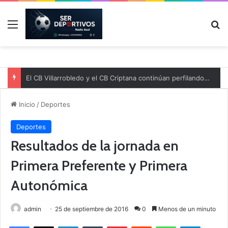
Menú
B
El CB Villarrobledo y el CB Criptana continúan perfilando sus plantillas
Inicio
/
Deportes
Deportes
Resultados de la jornada en
Primera Preferente y Primera
Autonómica
admin
25 de septiembre de 2016
0
Menos de un minuto
Facebook
X
LinkedIn
Tumblr
Pinterest
Reddit
WhatsApp
Telegram