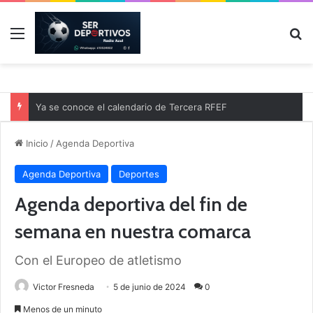
Menú
B
Ya se conoce el calendario de Tercera RFEF
Inicio
/
Agenda Deportiva
Agenda Deportiva
Deportes
Agenda deportiva del fin de
semana en nuestra comarca
Con el Europeo de atletismo
Victor Fresneda
5 de junio de 2024
0
Menos de un minuto