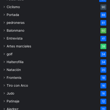
Ciclismo
90
Portada
88
pedroneras
61
Balonmano
60
Entrevista
41
Artes marciales
38
golf
34
Halterofilia
34
Natación
20
Frontenis
18
Tiro con Arco
16
Judo
16
Patinaje
12
Ajedrez
11