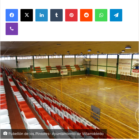
Facebook
X
LinkedIn
Tumblr
Pinterest
Reddit
WhatsApp
Telegram
Viber
Pabellón de los Pintores- Ayuntamiento de Villarrobledo