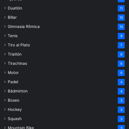
Duatlón
11
Billar
10
Gimnasia Rítmica
10
Tenis
9
Tiro al Plato
7
Triatlón
6
Tirachinas
6
Motor
6
Padel
4
Bádminton
4
Boxeo
3
Hockey
3
Squash
3
Mountain Bike
3